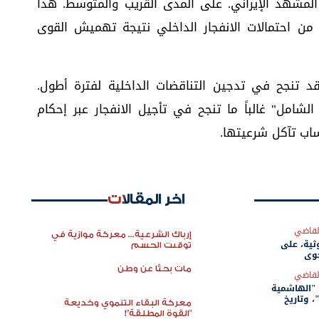
لمشهد الإيراني. على المدى القريب والمتوسط. هذا
من احتمالات الانفجار الداخلي نتيجة تهميش القوى
د تنجح في تدجين التناقضات الداخلية لفترة أطول.
لشامل" غالباً ما تنجح في تأجيل الانفجار عبر إحكام
اب تآكل شرعيتها.
اخر المقالات
لقاضي
إرباك الشرعية... معركة موازية في
وثية، على
توقيت الحسم
جوي
مات بحثًا عن وطن
لقاضي
"الهاشمية
 وتاريخ
معركة البقاء التنموي وخديعة
لشريف".
"القوة المطلقة"!