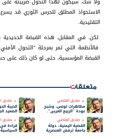
ولا شك. سيكون لهذا التحول ضريبته على ا
الاستحواذ المطلق للحرس الثوري قد يسرع 
التقليدية.
لكن. في المقابل. هذه القبضة الحديدية ق
فالأنظمة التي تمر بمرحلة "التحول الأمني ا
القبضة المؤسسية، حتى لو كان ذلك على حس
متعلقات
د. صادق القاضي
د. صادق ا
مظاهرات تونس، وشبح
الخيبة الح
عودة "الربيع العربي".
الصعيد ال
د. صادق القاضي
د. صادق ا
القضية اليمنية.. دولة
قراءة في 
جامعة ترفض العنصرية
السياسية"،
"السيد وا