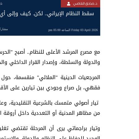
د. صادق القاضي
تا
سقط ‏النظام الإيراني.. لكن. كيف وإلى أ
مشارك
Friday 03 April 2026 الساعة 05:00 pm
مع مصرع المرشد الأعلى للنظام.. أصبح "الح
والدولة والسلطة، وإصدار القرار الداخلي وال
المرجعيات الدينية "الملالي" منقسمة، حول
فقهي، بل صراع وجودي بين تيارين على الأقل
تيار أصولي متمسك بالشرعية التقليدية، وعل
من مظاهر المدنية أو التعددية داخل أروقة ا
وتيار براجماتي يرى أن المرحلة تقتضي تغل
الوحيد للحفاظ على النظام والدولة. والاستمر