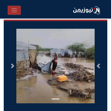
السابق
التالى