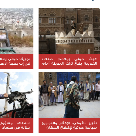
عبث حوثي بمعالم صنعاء
تجريف حوثي يطا
القديمة يضع تراث المدينة أمام
في إب بحجة الاستث
خطر الزوال
تقرير حقوقي: الإفقار والتجويع
اختطاف مسؤول
سياسة حوثية لإخضاع السكان
منزله في صنعاء