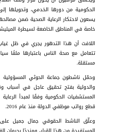
الحكومية من دورها الخدمي، وتحويلها إلى
يسعون لاحتكار الرعاية الصحية ضمن مصالحه
خاصة في المناطق الخاضعة لسيطرة الميليشي
اللافت أن هذا التدهور يجري في ظل غياب
تتعامل مع صحة الناس باعتبارها ملفًا سياسي
مستقلة.
وحمّل ناشطون جماعة الحوثي المسؤولية الك
والدولية بفتح تحقيق عاجل في أسباب وق
المستشفيات الحكومية وفقًا لمبدأ الرعاية
قطع رواتب موظفي الدولة منذ عام 2016.
وعلّق الناشط الحقوقي جمال جميل على
المستفيدة من هذا القرار، ومنددًا بحرمان ا