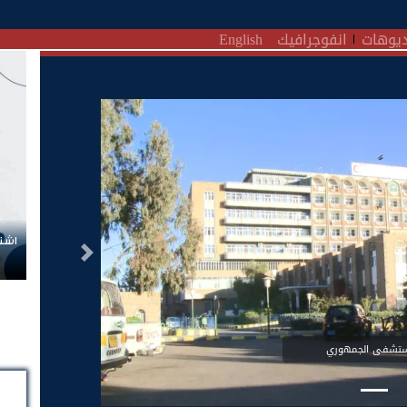
يوهات
انفوجرافيك
English
اشتر
التالى
ستشفى الجمهوري