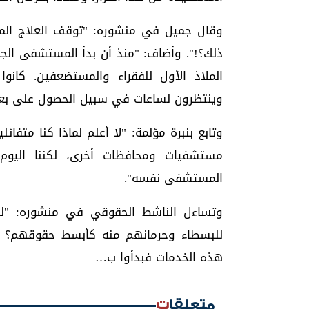
وقال جميل في منشوره: "توقف العلاج ال
ذلك؟!". وأضاف: "منذ أن بدأ المستشفى الجم
الملاذ الأول للفقراء والمستضعفين. كانوا
وينتظرون لساعات في سبيل الحصول على بعض
وتابع بنبرة مؤلمة: "لا أعلم لماذا كنا متفائ
مستشفيات ومحافظات أخرى، لكننا اليوم 
المستشفى نفسه".
وتساءل الناشط الحقوقي في منشوره: "لما
للبسطاء وحرمانهم منه كأبسط حقوقهم؟ ه
هذه الخدمات فبدأوا ب…
متعلقات