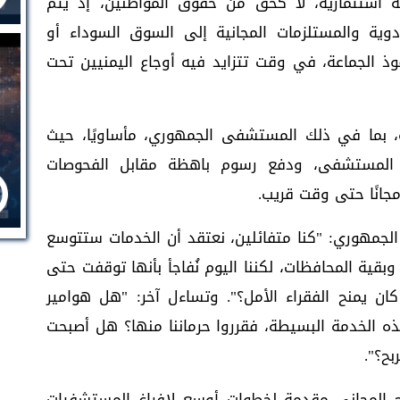
ة استثمارية، لا كحق من حقوق المواطنين، إذ يتم
دوية والمستلزمات المجانية إلى السوق السوداء أو
 الجماعة، في وقت تتزايد فيه أوجاع اليمنيين تحت
 بما في ذلك المستشفى الجمهوري، مأساويًا، حيث
ج المستشفى، ودفع رسوم باهظة مقابل الفحوصات
مجانًا حتى وقت قريب.
لجمهوري: "كنا متفائلين، نعتقد أن الخدمات ستتوسع
ة المحافظات، لكننا اليوم نُفاجأ بأنها توقفت حتى
 كان يمنح الفقراء الأمل؟". وتساءل آخر: "هل هوامير
هذه الخدمة البسيطة، فقرروا حرماننا منها؟ هل أصبحت
بح؟".
 المجاني مقدمة لخطوات أوسع لإفراغ المستشفيات