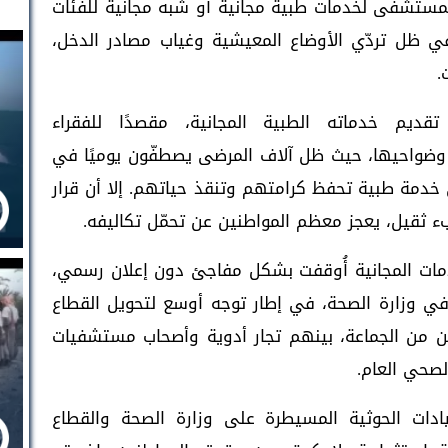
لمستشفى لخدمات طبية مجانية أو شبه مجانية للفئات
 في ظل تردّي الأوضاع المعيشية وغياب مصادر الدخل،
.
يم خدماته الطبية المجانية، مقصدًا للفقراء
ضواحيها، حيث ظل آلاف المرضى يصطفّون يوميًا في
لى خدمة طبية تحفظ كرامتهم وتنقذ حياتهم. إلا أن قرار
ء ثقيل، يعجز معظم المواطنين عن تحمّل تكاليفه.
ات المجانية أُوقفت بشكل مفاجئ دون إعلان رسمي،
ي وزارة الصحة، في إطار توجه أوسع لتحويل القطاع
 من الجماعة، بينهم تجار أدوية وأصحاب مستشفيات
لصحي العام.
دات الحوثية المسيطرة على وزارة الصحة والقطاع