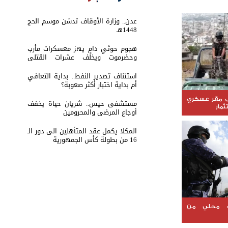
عدن.. وزارة الأوقاف تدشن موسم الحج
1448هـ
هجوم حوثي دامٍ يهز معسكرات مأرب
وحضرموت ويخلف عشرات القتلى
والجرحى
استئناف تصدير النفط.. بداية التعافي
أم بداية اختبار أكثر صعوبة؟
ل مقر عسكري
مستشفى حيس.. شريان حياة يخفف
مار
أوجاع المرضى والمحرومين
المكلا يكمل عقد المتأهلين الى دور الـ
16 من بطولة كأس الجمهورية
 محلي من