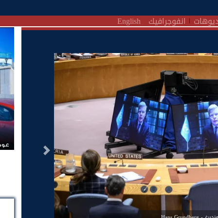
يوهات
انفوجرافيك
English
عودة
التالى
Hans Grundberg