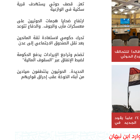
تعز.. قصف حوثي يستهدف قرية
سكنية في الوازعية
ارتفاع ضحايا هجمات الحوثيين على
معسكرات مأرب والجوف.. والدفاع تتوعد
بالرد
تحرك حكومي لاستعادة ثقة المانحين
بعد نقل الصندوق الاجتماعي إلى عدن
ائداً للتحالف
تضخم وتراجع الإيرادات يدفع الحكومة
ردع الحوثي
لضبط الإنفاق عبر "السقوف المالية"
الحديدة.. الحوثيون يختطفون صيادين
من أبناء الخوخة عقب إحراق قواربهم
دبلوماسي بخبرة 24 عاماً يقود
ي الجديد في