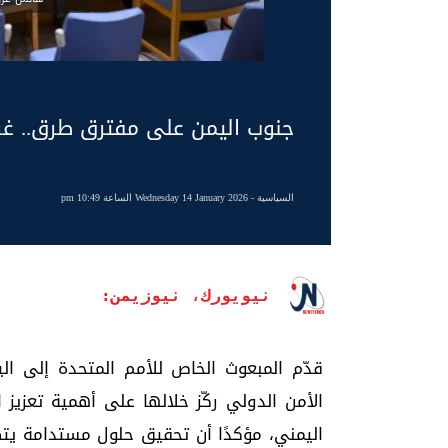
جنوب اليمن على مفترق طرق.. غر
السياسية
- Wednesday 14 January 2026 الساعة 10:49 pm
نيويورك، نيوزيمن:
قدّم المبعوث الخاص للأمم المتحدة إلى الي
الأمن الدولي ركّز خلالها على أهمية تعزيز 
اليمني، مؤكدًا أن تحقيق حلول مستدامة يتطل