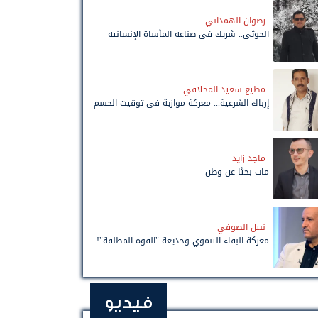
رضوان الهمداني
الحوثي.. شريك في صناعة المأساة الإنسانية
مطيع سعيد المخلافي
إرباك الشرعية... معركة موازية في توقيت الحسم
ماجد زايد
مات بحثًا عن وطن
نبيل الصوفي
معركة البقاء التنموي وخديعة "القوة المطلقة"!
فيديو