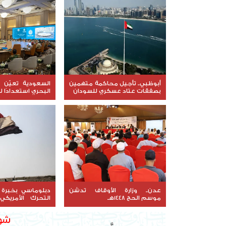
أبوظبي.. تأجيل محاكمة متهمين
السعودية تعيّن ق
بصفقات عتاد عسكري للسودان
البحري استعدادًا ل
عدن.. وزارة الأوقاف تدشن
موسم الحج 1448هـ
التحرك الأمريك
اليمن