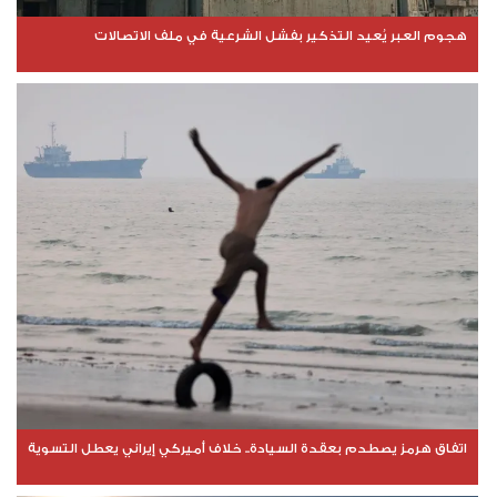
هجوم العبر يُعيد التذكير بفشل الشرعية في ملف الاتصالات
اتفاق هرمز يصطدم بعقدة السيادة.. خلاف أميركي إيراني يعطل التسوية