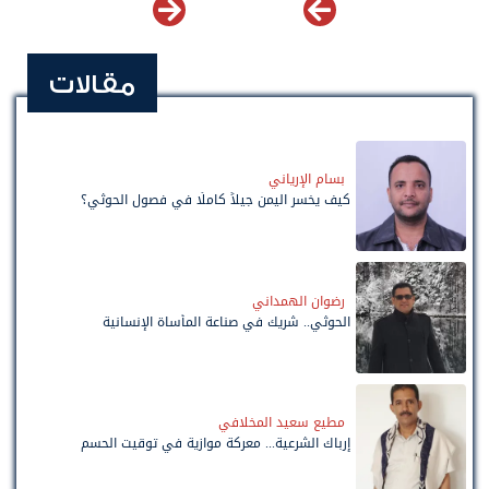
مقالات
بسام الإرياني
كيف يخسر اليمن جيلاً كاملًا في فصول الحوثي؟
رضوان الهمداني
الحوثي.. شريك في صناعة المأساة الإنسانية
مطيع سعيد المخلافي
إرباك الشرعية... معركة موازية في توقيت الحسم