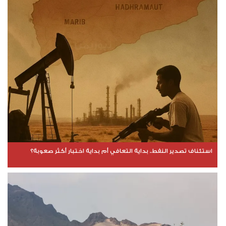
استئناف تصدير النفط.. بداية التعافي أم بداية اختبار أكثر صعوبة؟