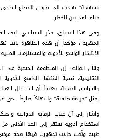
ممنهجة" تهدف إلى تحويل القطاع الصحي إ
حياة المدنيين للخطر.
وفي هذا السياق، حذر السياسي نايف القان
المهربة"، مؤكداً أن هذه الظاهرة باتت ت
الانتشار الواسع للأدوية والمستلزمات الطبي
وقال القانص إن المنظومة الصحية في اليمن
التقليدية، نتيجة الانتشار الواسع للأدو
والمرافق الصحية، معتبراً أن استبدال العقا
يمثل "جريمة صامتة" وانتهاكاً صارخاً للحق في
وأشار إلى أن غياب الرقابة الدوائية واحت
استخدام أدوية تفتقر إلى الحد الأدنى من م
طبية وثّقت حالات تدهورت فيها صحة مرضى 