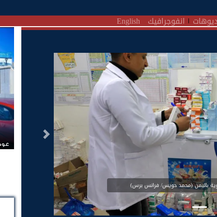
يوهات
انفوجرافيك
English
التالى
عودة
 باليمن (محمد حويس/ فرانس برس)