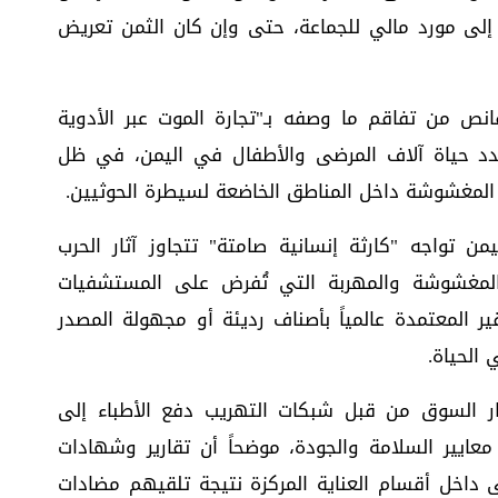
لى مورد مالي للجماعة، حتى وإن كان الثمن تعريض
ص من تفاقم ما وصفه بـ"تجارة الموت عبر الأدوية
هدد حياة آلاف المرضى والأطفال في اليمن، في ظل
ة المغشوشة داخل المناطق الخاضعة لسيطرة الحوثيين.
 تواجه "كارثة إنسانية صامتة" تتجاوز آثار الحرب
ية المغشوشة والمهربة التي تُفرض على المستشفيات
قير المعتمدة عالمياً بأصناف رديئة أو مجهولة المصدر
 الحياة.
كار السوق من قبل شبكات التهريب دفع الأطباء إلى
عايير السلامة والجودة، موضحاً أن تقارير وشهادات
داخل أقسام العناية المركزة نتيجة تلقيهم مضادات