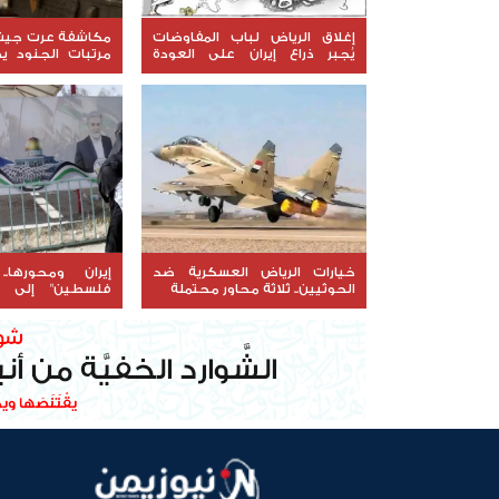
إغلاق الرياض لباب المفاوضات
مكاشفة عرت جيش ا
يُجبر ذراع إيران على العودة
مرتبات الجنود 
للتصعيد
إخواني
خيارات الرياض العسكرية ضد
إيران ومحورها.
الحوثيين.. ثلاثة محاور محتملة
فلسطين" إلى إ
المنطقة