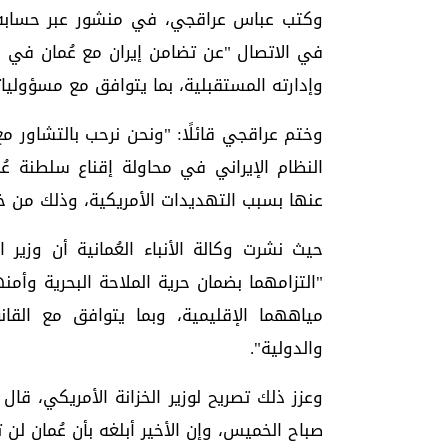
وكتب عباس عراقجي، في منشور عبر حسابه ا
في الاتصال "عن تضامن إيران مع عُمان في 
وإدارته المستقبلية، بما يتوافق مع مسؤولياتن
وختم عراقجي قائلًا: "ونحن نرحب بالتشاور م
النظام الإيراني في محاولة إقناع سلطنة عُم
عنها بسبب التهديدات الأمريكية، وذلك من خلا
حيث نشرت وكالة الأنباء العُمانية أن وزير 
"التزامهما بضمان حرية الملاحة البحرية وأم
مياههما الإقليمية، وبما يتوافق مع القا
والدولية".
وعزز ذلك تصريح لوزير الخزانة الأمريكي، قال
صباح الخميس، وإن الأخير أبلغه بأن عُمان 