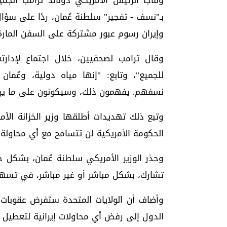
وفاجأ الرئيس الأمريكي دونالد ترامب الجم
بـ"نسف - تفجير" سلطنة عُمان، ردًا على سؤ
وإيران رسوم عبور مشتركة على السفن المارة
وقال ترامب لصحفيين، خلال اجتماع لإدارت
للجميع"، وتابع: "إنها مياه دولية، وعُم
نسفهم. يفهمون ذلك، وسيكونون على ما يرا
وتبع ذلك تهديدات أطلقها وزير الخزانة ال
الحكومة الأمريكية لن تتسامح مع أي محاول
وحذر الوزير الأمريكي سلطنة عُمان، بشكل
تشارك، بشكل مباشر أو غير مباشر، في تسهي
وأضاف أن الولايات المتحدة ستفرض عقوبات ع
الدول إلى رفض أي محاولات إيرانية لتعطيل حر