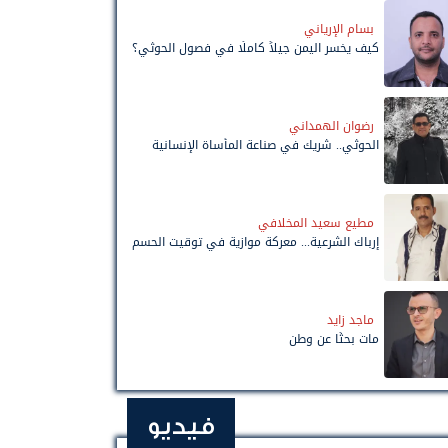
بسام الإرياني
كيف يخسر اليمن جيلاً كاملًا في فصول الحوثي؟
رضوان الهمداني
الحوثي.. شريك في صناعة المأساة الإنسانية
مطيع سعيد المخلافي
إرباك الشرعية... معركة موازية في توقيت الحسم
ماجد زايد
مات بحثًا عن وطن
فيديو