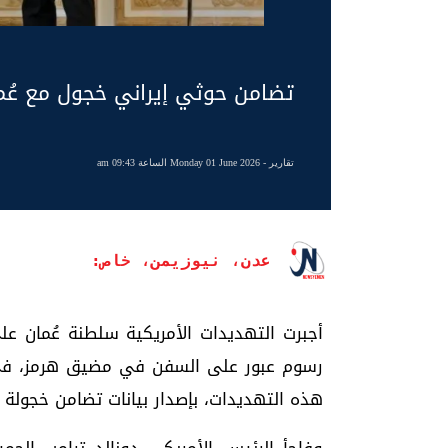
تضامن حوثي إيراني خجول مع عُم
تقارير
- Monday 01 June 2026 الساعة 09:43 am
عدن، نيوزيمن، خاص:
أجبرت التهديدات الأمريكية سلطنة عُمان عل
رسوم عبور على السفن في مضيق هرمز، في 
هذه التهديدات، بإصدار بيانات تضامن خجولة