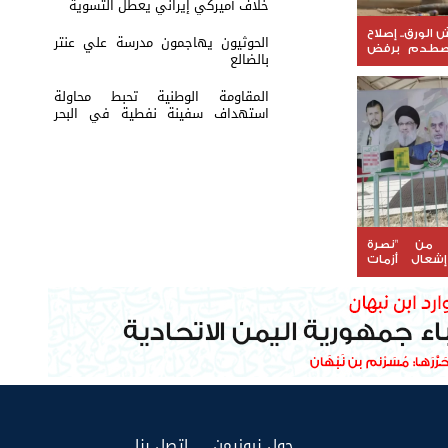
خلاف أميركي إيراني يعطل التسوية
لورق.. إصلاح
الحوثيون يهاجمون مدرسة علي عنتر
يصطدم برفض
بالضالع
المقاومة الوطنية تحبط محاولة
استهداف سفينة نفطية في البحر
الأحمر
. من "نصرة
شعال أزمات
(current)
(current)
حول نيوزيمن
إتصل بنا