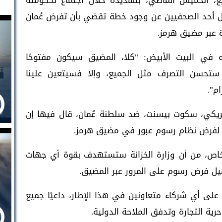
يع، الخميس الماضي، بتهديده خلال اجتماع لحكومته
ال أحد الصحفيين عن وجود خطة تقضي بأن تفرض عُمان
 عبر مضيق هرمز.
ه في البيت الأبيض: "كلا، المضيق سيكون مفتوحًا
ان ستحسن التصرف مثل الجميع، وإلا فسيتعين علينا
م".
أمريكي، سكوت بيسنت، ضد سلطنة عُمان، قال فيها إن
ة لفرض نظام رسوم عبور في مضيق هرمز.
 خاص، من أن وزارة الخزانة ستستهدف بقوة أي جهات
ل فرض رسوم على المرور عبر المضيق.
لى أي شركاء متعاونين في هذا الإطار، داعيًا جميع
ية التجارة وتدفق الملاحة الدولية.