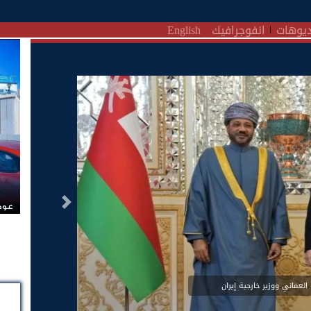
يوهات
انفوجرافيك
English
التالى
عودة
 العماني ووزير خارجية إيران