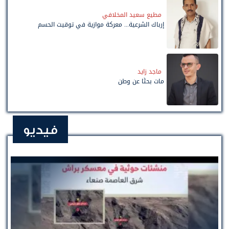
مطيع سعيد المخلافي
إرباك الشرعية... معركة موازية في توقيت الحسم
ماجد زايد
مات بحثًا عن وطن
فيديو