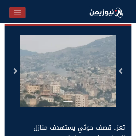
السابق
التالى
تعز.. قصف حوثي يستهدف منازل