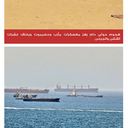
هجوم حوثي دامٍ يهز معسكرات مأرب وحضرموت ويخلف عشرات
القتلى والجرحى