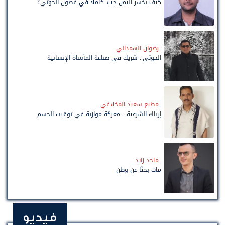
كيف يخسر اليمن جيلاً كاملًا في فصول الحوثي؟
رضوان الهمداني
الحوثي.. شريك في صناعة المأساة الإنسانية
مطيع سعيد المخلافي
إرباك الشرعية... معركة موازية في توقيت الحسم
ماجد زايد
مات بحثًا عن وطن
فيديو