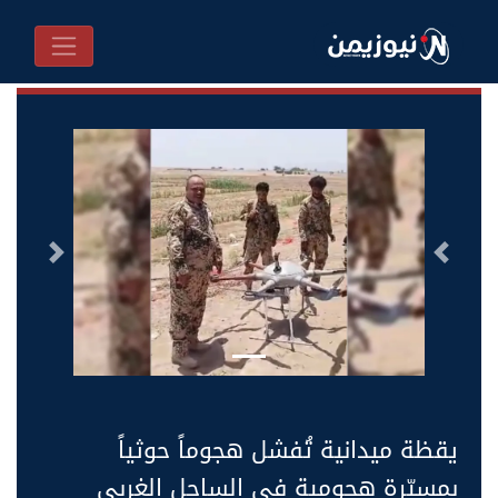
السابق
التالى
يقظة ميدانية تُفشل هجوماً حوثياً
بمسيّرة هجومية في الساحل الغربي