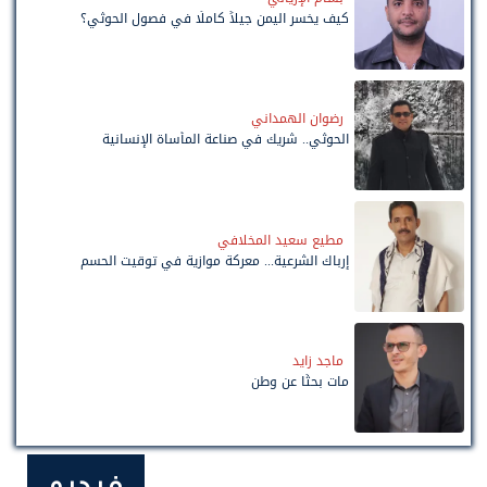
كيف يخسر اليمن جيلاً كاملًا في فصول الحوثي؟
رضوان الهمداني
الحوثي.. شريك في صناعة المأساة الإنسانية
مطيع سعيد المخلافي
إرباك الشرعية... معركة موازية في توقيت الحسم
ماجد زايد
مات بحثًا عن وطن
فيديو