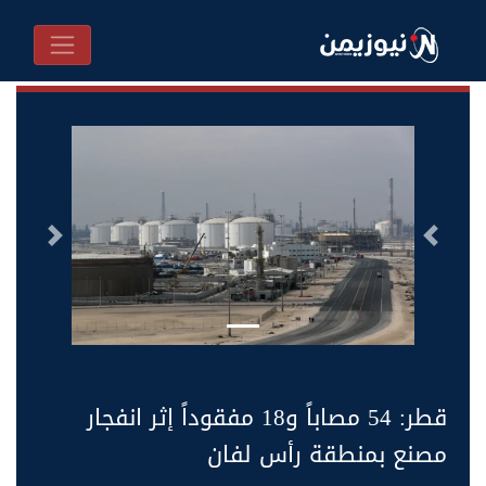
السابق
التالى
قطر: 54 مصاباً و18 مفقوداً إثر انفجار
مصنع بمنطقة رأس لفان