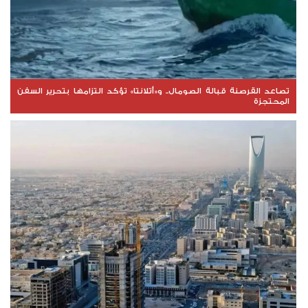
تصاعد القرصنة قبالة الصومال.. و«أتلانتا» تؤكد التزامها بتحرير السفن
المحتجزة