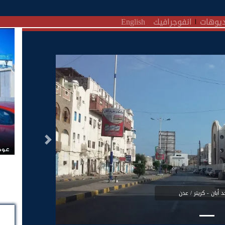
يوهات
انفوجرافيك
English
التالى
عودة
أبان - كريتر / عدن