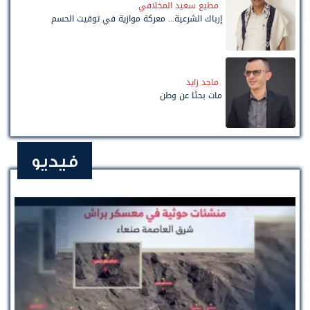
مطيع سعيد المخلافي
إرباك الشرعية... معركة موازية في توقيت الحسم
ماجد زايد
مات بحثًا عن وطن
فيديو