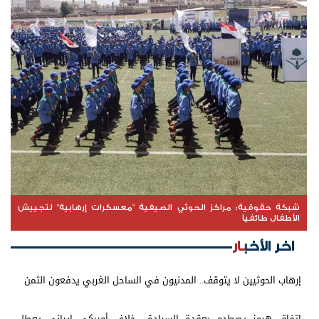
شبكة حقوقية: مراكز الحوثي الصيفية "معسكرات إرهابية" لتجييش
الأطفال طائفياً
اخر الأخبار
إرهاب الحوثيين لا يتوقف.. المدنيون في الساحل الغربي يدفعون الثمن
اتفاق هرمز يصطدم بعقدة السيادة.. خلاف أميركي إيراني يعطل