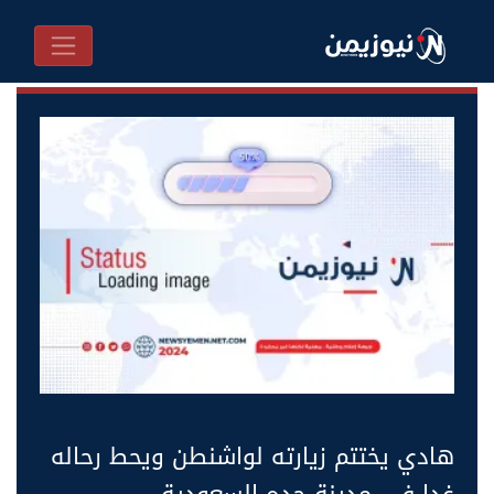
هادي يختتم زيارته لواشنطن ويحط رحاله
غدا في مدينة جده السعودية