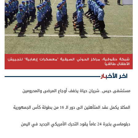
شبكة حقوقية: مراكز الحوثي الصيفية "معسكرات إرهابية" لتجييش
الأطفال طائفياً
اخر الأخبار
مستشفى حيس.. شريان حياة يخفف أوجاع المرضى والمحرومين
المكلا يكمل عقد المتأهلين الى دور الـ 16 من بطولة كأس الجمهورية
دبلوماسي بخبرة 24 عاماً يقود التحرك الأمريكي الجديد في اليمن