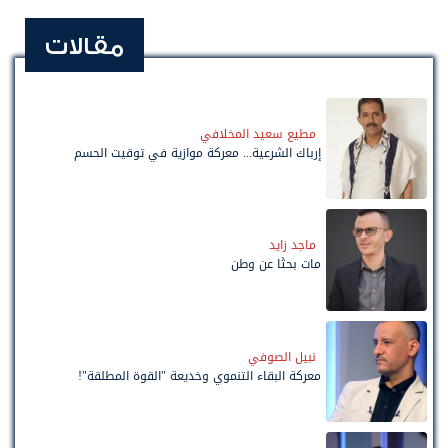
مقالات
مطيع سعيد المخلافي
إرباك الشرعية... معركة موازية في توقيت الحسم
ماجد زايد
مات بحثًا عن وطن
نبيل الصوفي
معركة البقاء التنموي وخديعة "القوة المطلقة"!