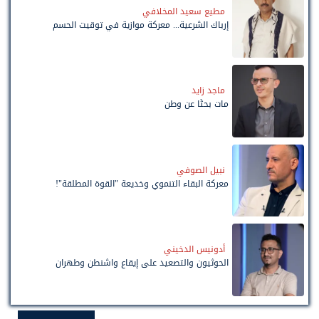
مطيع سعيد المخلافي
إرباك الشرعية... معركة موازية في توقيت الحسم
ماجد زايد
مات بحثًا عن وطن
نبيل الصوفي
معركة البقاء التنموي وخديعة "القوة المطلقة"!
أدونيس الدخيني
الحوثيون والتصعيد على إيقاع واشنطن وطهران