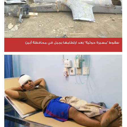
سقوط "مسيرة حوثية" بعد ارتطامها بجبل في محافظة أبين