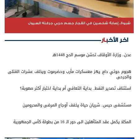
شبوة.. إصابة شخصين في انفجار جسم حربي جرفته السيول
اخر الأخبار
عدن.. وزارة الأوقاف تدشن موسم الحج 1448هـ
هجوم حوثي دامٍ يهز معسكرات مأرب وحضرموت ويخلف عشرات القتلى
والجرحى
استئناف تصدير النفط.. بداية التعافي أم بداية اختبار أكثر صعوبة؟
مستشفى حيس.. شريان حياة يخفف أوجاع المرضى والمحرومين
المكلا يكمل عقد المتأهلين الى دور الـ 16 من بطولة كأس الجمهورية