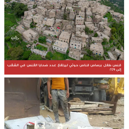
قنص طفل برصاص قناص حوثي ليرتفع عدد ضحايا القنص في الشقب
إلى 249