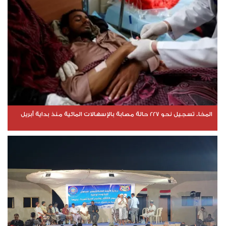
المخا.. تسجيل نحو 227 حالة مصابة بالإسهالات المائية منذ بداية أبريل