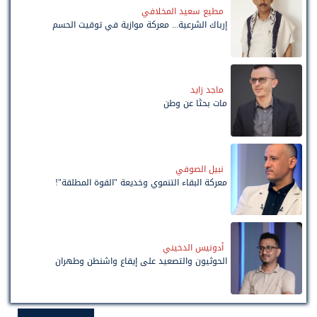
مطيع سعيد المخلافي
إرباك الشرعية... معركة موازية في توقيت الحسم
ماجد زايد
مات بحثًا عن وطن
نبيل الصوفي
معركة البقاء التنموي وخديعة "القوة المطلقة"!
أدونيس الدخيني
الحوثيون والتصعيد على إيقاع واشنطن وطهران