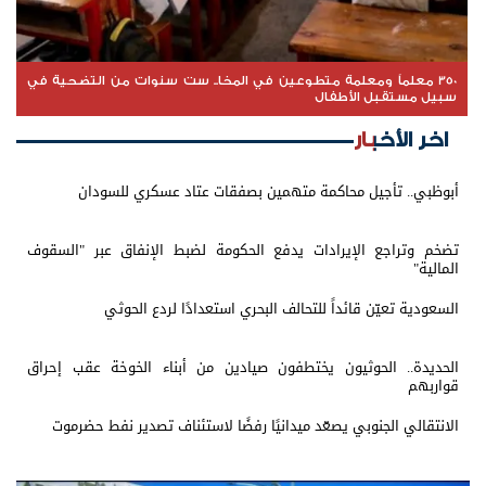
350 معلماً ومعلمة متطوعين في المخا.. ست سنوات من التضحية في
سبيل مستقبل الأطفال
اخر الأخبار
أبوظبي.. تأجيل محاكمة متهمين بصفقات عتاد عسكري للسودان
تضخم وتراجع الإيرادات يدفع الحكومة لضبط الإنفاق عبر "السقوف
المالية"
السعودية تعيّن قائداً للتحالف البحري استعدادًا لردع الحوثي
الحديدة.. الحوثيون يختطفون صيادين من أبناء الخوخة عقب إحراق
قواربهم
الانتقالي الجنوبي يصعّد ميدانيًا رفضًا لاستئناف تصدير نفط حضرموت