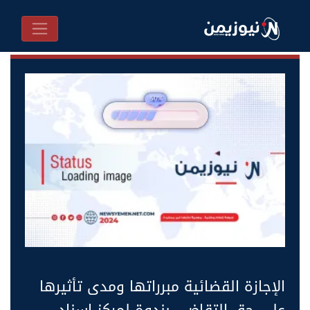
الإجازة القضائية مبرراتها ومدى تأثيرها
على حق التقاضي بندوة لمركز إسناد