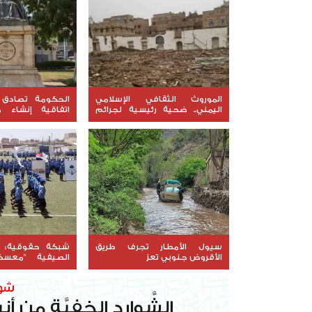
الموروث الثقافي الإسلامي
الحكومة تصادق 
اليمني.. ضحية رئيسية لجرائم
اتفاقية إنشاء م
الحوثي (تقرير رصد)
الخليجي ومشروعين
سيول الأمطار تجرف طريق
شبكة حقوقية: م
الأقروض جنوبي تعز
الصيفية "معسكر
لتجييش الأطفال طا