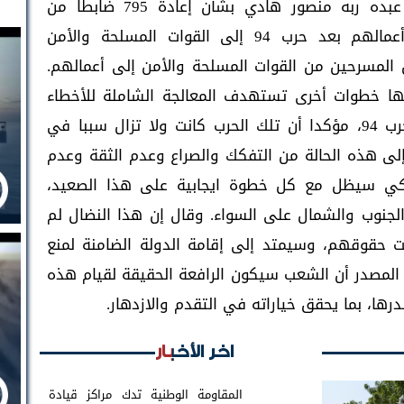
الجمهورية القائد الأعلى للقوات المسلحة عبده ربه منصور هادي بشأن إعادة 795 ضابطا من
منتسبي القوات المسلحة المسرحين من أعمالهم بعد حرب 94 إلى القوات المسلحة والأمن
لمسرحين من القوات المسلحة والأمن إلى أعمالهم.
ها خطوات أخرى تستهدف المعالجة الشاملة للأخطاء
التي ارتكبتها القيادة السابقة للبلاد منذ حرب 94، مؤكدا أن تلك الحرب كانت ولا تزال سببا في
إلى هذه الحالة من التفكك والصراع وعدم الثقة وعدم
تراكي سيظل مع كل خطوة ايجابية على هذا الصعيد،
لجنوب والشمال على السواء. وقال إن هذا النضال لم
 حقوقهم، وسيمتد إلى إقامة الدولة الضامنة لمنع
المصدر أن الشعب سيكون الرافعة الحقيقة لقيام هذه
ا، بما يحقق خياراته في التقدم والازدهار.
اخر الأخبار
المقاومة الوطنية تدك مراكز قيادة