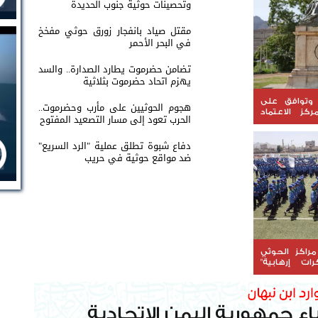
وتحصينات حوثية جنوب الحديدة
مقتل صياد بانفجار زورق حوثي مفخخ
في البحر الأحمر
تضامن حضرموت يطارد الصدارة.. والسد
يهزم اتحاد حضرموت بثلاثية
وتوافق على
هجوم الحوثيين على مأرب وحضرموت..
ركز الاعتماد
الحرب تعود إلى مسار التصعيد المفتوح
 للمياه
دفاع شبوة تطلق عملية "الرد السريع"
ضد مواقع حوثية في حريب
راكز الحوثي
ات إرهابية"
ئفياً