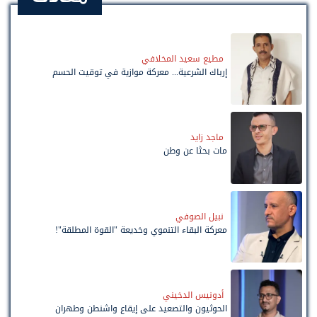
مطيع سعيد المخلافي
إرباك الشرعية... معركة موازية في توقيت الحسم
ماجد زايد
مات بحثًا عن وطن
نبيل الصوفي
معركة البقاء التنموي وخديعة "القوة المطلقة"!
أدونيس الدخيني
الحوثيون والتصعيد على إيقاع واشنطن وطهران