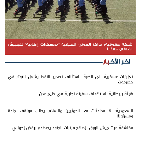
شبكة حقوقية: مراكز الحوثي الصيفية "معسكرات إرهابية" لتجييش
الأطفال طائفياً
اخر الأخبار
تعزيزات عسكرية إلى الضبة.. استئناف تصدير النفط يشعل التوتر في
حضرموت
هيئة بريطانية: استهداف سفينة تجارية في خليج عدن
السعودية: لا محادثات مع الحوثيين والسلام يطلب مواقف جادة
ومسؤولة
مكاشفة عرت جيش الورق.. إصلاح مرتبات الجنود يصطدم برفض إخواني