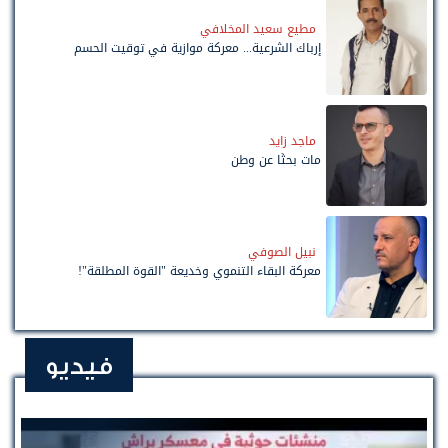
مطيع سعيد المخلافي
إرباك الشرعية... معركة موازية في توقيت الحسم
ماجد زايد
مات بحثًا عن وطن
نبيل الصوفي
معركة البقاء التنموي وخديعة "القوة المطلقة"!
فيديو