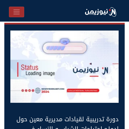
دورة تدريبية لقيادات مديرية معين حول
ادماج احتياجات الشباب و النساء في