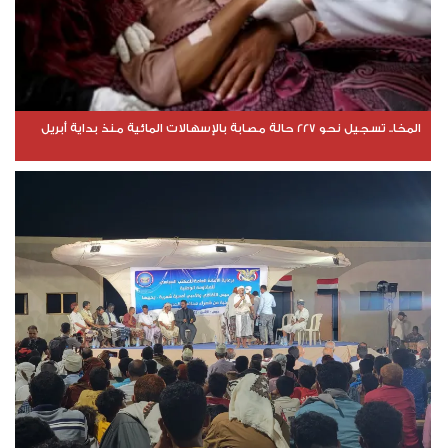
المخا.. تسجيل نحو 227 حالة مصابة بالإسهالات المائية منذ بداية أبريل