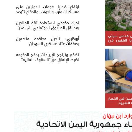
ارتفاع ضحايا هجمات الحوثيين على
معسكرات مأرب والجوف.. والدفاع تتوعد
بالرد
تحرك حكومي لاستعادة ثقة المانحين
بعد نقل الصندوق الاجتماعي إلى عدن
 قناص حوثي
أبوظبي.. تأجيل محاكمة متهمين
يا القنص في
بصفقات عتاد عسكري للسودان
تضخم وتراجع الإيرادات يدفع الحكومة
لضبط الإنفاق عبر "السقوف المالية"
ين في انفجار
السيول