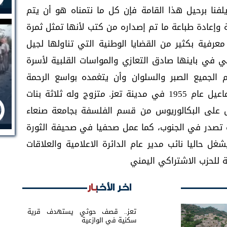
يلفنا برحيل هذا القامة فإن كل ما نتمناه هو أن يتم
 وإعادة طباعة ما تم إصداره من كتب لأنها تمثل ثمرة
عرفية بكثير من القضايا الوطنية التي تناولها لجيل
اكي في باينها صادق التعازي والمواسات القلبية لأسرة
 الجميع الصبر والسلوان وأن يتغمده بواسع الرحمة
والغفران. ولد الفقيد عبد الرحمن سيف إسماعيل عام 1955 في مدينة تعز. متزوج وله ثلاثة بنات
ل على البكالوريوس من قسم الفلسفة بجامعة صنعاء
 أكتوبر التي كانت تصدر في الجنوب، كما عمل صحفيا في صحيفة الثورة
ل حاليا نائب مدير عام الدائرة الاعلامية والعلاقات
ية للحزب الاشتراكي اليمني
اخر الأخبار
تعز.. قصف حوثي يستهدف قرية
سكنية في الوازعية