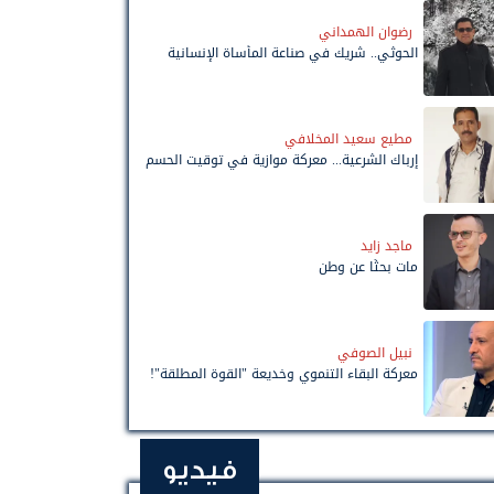
رضوان الهمداني
الحوثي.. شريك في صناعة المأساة الإنسانية
مطيع سعيد المخلافي
إرباك الشرعية... معركة موازية في توقيت الحسم
ماجد زايد
مات بحثًا عن وطن
نبيل الصوفي
معركة البقاء التنموي وخديعة "القوة المطلقة"!
فيديو