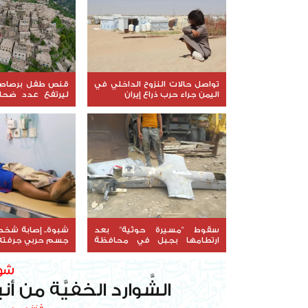
تواصل حالات النزوح الداخلي في
قنص طفل برصاص
اليمن جراء حرب ذراع إيران
ليرتفع عدد ضحا
الشقب إلى 249
سقوط "مسيرة حوثية" بعد
شبوة.. إصابة شخص
ارتطامها بجبل في محافظة
جسم حربي جرفته 
أبين