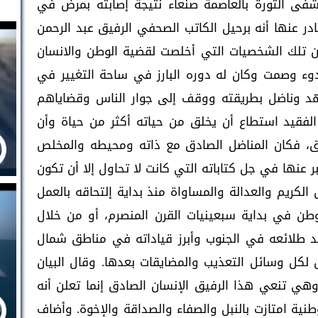
فى الثورة بالعاصمة صنعاء نتيجة إصابته بمرض في
ادر عنها أنه برحيل الكاتب الصحفي الرفيق عبد الرحمن
 تلك الشخصيات التي أخلصت لقضية الوطن والانسان
وء وصمت وكان له دوره البارز في ساحة التغيير في
جتهد وناضل بطريقته ووقف إلى جوار الناس وقضاياهم
ن الفقيد استطاع أن يخلق من حياته أكثر من حياة وأن
، فكان المناضل الصادق مع ذاته ومحيطه والمخلص
 عنها في جل كتاباته التي كانت لا تحاول إلا أن تكون
ريم والعدالة والمساواة منذ بداية إلتحاقه بالعمل
بر في جنوب الوطن في بداية سبعينيات القرن المنصرم، أو من خلال
 طلائعه في الجنوب وأبرز قياداته في مناطق شمال
لكل وسائل التعذيب والمضايقات بعدها. وقال البيان
 وهي تنعي هذا الرفيق الإنسان الصادق إنما تعلن أنه
نية امتازت بالنبل والصفاء والصداقة والإخوة. وأضاف