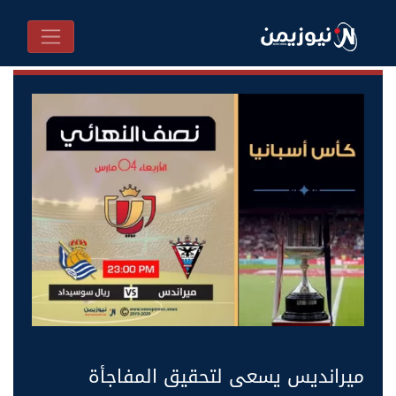
ميرانديس يسعى لتحقيق المفاجأة