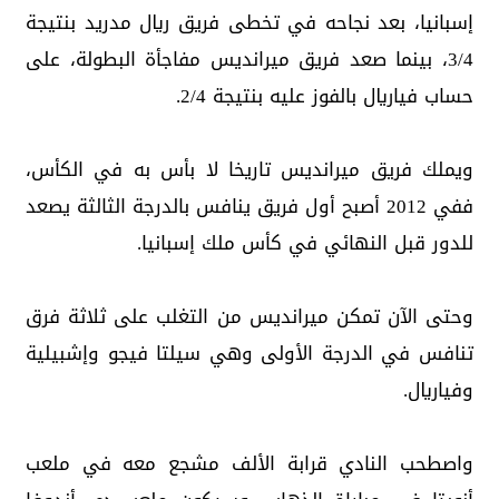
إسبانيا، بعد نجاحه في تخطى فريق ريال مدريد بنتيجة
3/4، بينما صعد فريق ميرانديس مفاجأة البطولة، على
حساب فياريال بالفوز عليه بنتيجة 2/4.
ويملك فريق ميرانديس تاريخا لا بأس به في الكأس،
ففي 2012 أصبح أول فريق ينافس بالدرجة الثالثة يصعد
للدور قبل النهائي في كأس ملك إسبانيا.
وحتى الآن تمكن ميرانديس من التغلب على ثلاثة فرق
تنافس في الدرجة الأولى وهي سيلتا فيجو وإشبيلية
وفياريال.
واصطحب النادي قرابة الألف مشجع معه في ملعب