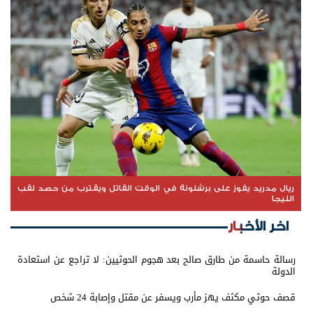
ريال مدريد يفوز على برشلونة في الوقت القاتل ويقترب من حصد لقب
الليجا
اخر الأخبار
رسالة حاسمة من طارق صالح بعد هجوم الحوثيين: لا تراجع عن استعادة
الدولة
قصف حوثي مكثف يهز مأرب ويسفر عن مقتل وإصابة 24 شخص