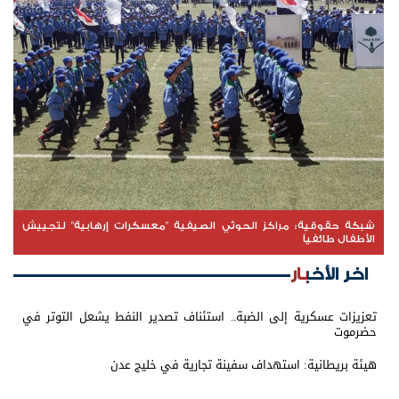
شبكة حقوقية: مراكز الحوثي الصيفية "معسكرات إرهابية" لتجييش
الأطفال طائفياً
اخر الأخبار
تعزيزات عسكرية إلى الضبة.. استئناف تصدير النفط يشعل التوتر في
حضرموت
هيئة بريطانية: استهداف سفينة تجارية في خليج عدن