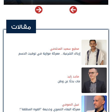
مقالات
مطيع سعيد المخلافي
إرباك الشرعية... معركة موازية في توقيت الحسم
ماجد زايد
مات بحثًا عن وطن
نبيل الصوفي
معركة البقاء التنموي وخديعة "القوة المطلقة"!