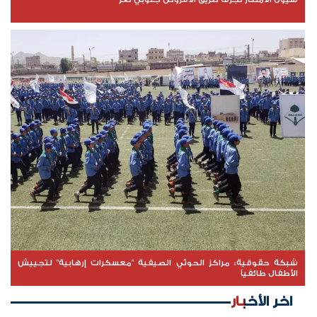
شبكة حقوقية: مراكز الحوثي الصيفية "معسكرات إرهابية" لتجييش
الأطفال طائفياً
اخر الأخبار