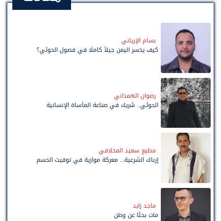
بسام الإرياني
كيف يخسر اليمن جيلاً كاملًا في فصول الحوثي؟
رضوان الهمداني
الحوثي.. شريك في صناعة المأساة الإنسانية
مطيع سعيد المخلافي
إرباك الشرعية... معركة موازية في توقيت الحسم
ماجد زايد
مات بحثًا عن وطن