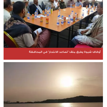
أوقاف شبوة يطرق ملف "تصاعد الانتحار" في المحافظة