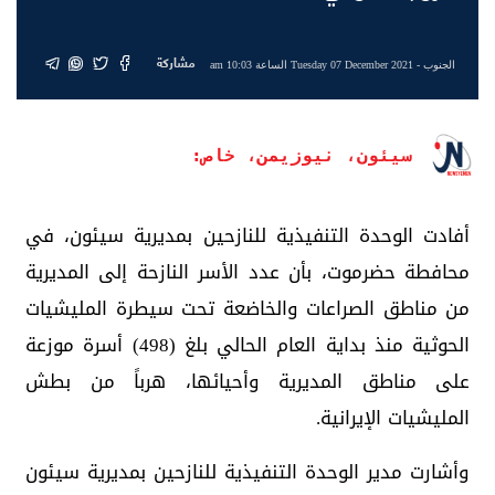
مشاركة
الجنوب
- Tuesday 07 December 2021 الساعة 10:03 am
سيئون، نيوزيمن، خاص:
أفادت الوحدة التنفيذية للنازحين بمديرية سيئون، في
محافطة حضرموت، بأن عدد الأسر النازحة إلى المديرية
من مناطق الصراعات والخاضعة تحت سيطرة المليشيات
الحوثية منذ بداية العام الحالي بلغ (498) أسرة موزعة
على مناطق المديرية وأحيائها، هرباً من بطش
المليشيات الإيرانية.
وأشارت مدير الوحدة التنفيذية للنازحين بمديرية سيئون