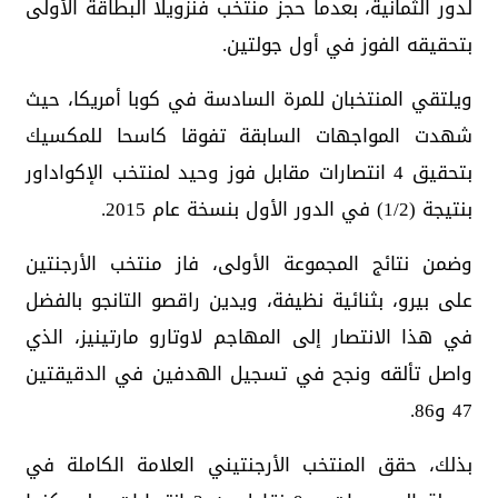
لدور الثمانية، بعدما حجز منتخب فنزويلا البطاقة الأولى
بتحقيقه الفوز في أول جولتين.
ويلتقي المنتخبان للمرة السادسة في كوبا أمريكا، حيث
شهدت المواجهات السابقة تفوقا كاسحا للمكسيك
بتحقيق 4 انتصارات مقابل فوز وحيد لمنتخب الإكواداور
بنتيجة (1/2) في الدور الأول بنسخة عام 2015.
وضمن نتائج المجموعة الأولى، فاز منتخب الأرجنتين
على بيرو، بثنائية نظيفة، ويدين راقصو التانجو بالفضل
في هذا الانتصار إلى المهاجم لاوتارو مارتينيز، الذي
واصل تألقه ونجح في تسجيل الهدفين في الدقيقتين
47 و86.
بذلك، حقق المنتخب الأرجنتيني العلامة الكاملة في