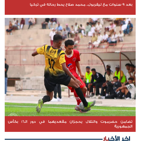
بعد 9 سنوات مع ليفربول.. محمد صلاح يحط رحاله في تركيا
تضامن حضرموت والتلال يحجزان مقعديهما في دور الـ16 بكأس
الجمهورية
اخر الأخبار