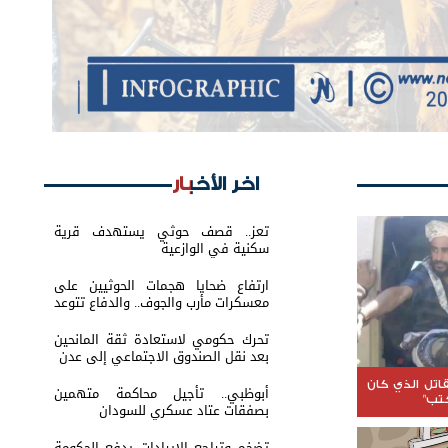
اخر الأخبار
تعز.. قصف حوثي يستهدف قرية
سكنية في الوازعية
ارتفاع ضحايا هجمات الحوثيين على
معسكرات مأرب والجوف.. والدفاع تتوعد
بالرد
تحرك حكومي لاستعادة ثقة المانحين
بعد نقل الصندوق الاجتماعي إلى عدن
اتل الذي كان
أبوظبي.. تأجيل محاكمة متهمين
كتب"
بصفقات عتاد عسكري للسودان
تضخم وتراجع الإيرادات يدفع الحكومة