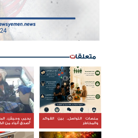
متعلقات
منصات التواصل.. بين الفوائد
يحيى وحيش.. المق
والمخاطر
"أصدق أنباء من ال