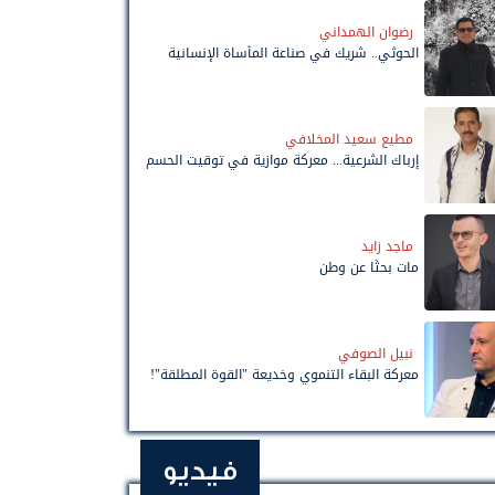
رضوان الهمداني
الحوثي.. شريك في صناعة المأساة الإنسانية
مطيع سعيد المخلافي
إرباك الشرعية... معركة موازية في توقيت الحسم
ماجد زايد
مات بحثًا عن وطن
نبيل الصوفي
معركة البقاء التنموي وخديعة "القوة المطلقة"!
فيديو