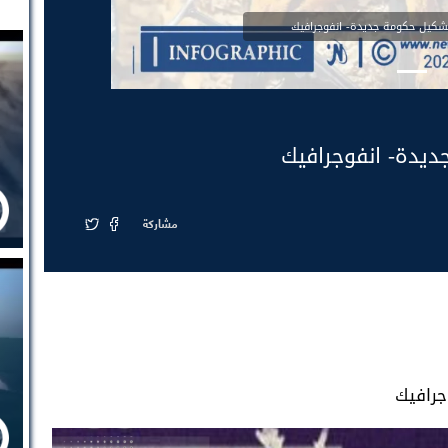
يل حكومة جديدة- انفوجرافيك
دة- انفوجرافيك
مشاركة
رافيك