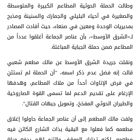
وطالت الحملة الحوثية المطاعم الكبيرة والمتوسطة
والصغيرة في أحياء البليلي والجمارك والسنينة ومذبح
بمديريات الوحدة ومعين في صنعاء، حيث أفادت المصادر
لـ«الشرق الأوسط»، بأن عناصر الجماعة أغلقوا عدداً من
المطاعم ضمن حملة الجباية المباغتة.
ونقلت جريدة الشرق الأوسط عن مالك مطعم شعبي
قالت إنه فضل عدم ذكر اسمه، "أن الحملة لم تستثنِ
في فرض الإتاوات أحداً من ملاك المطاعم، وهدفها
الإرغام على تقديم الدعم لما تسمى القوة الصاروخية
والطيران الحوثي المفخخ، وتمويل جبهات القتال".
ولفت مالك المطعم إلى أن عناصر الجماعة حاولوا إغلاق
مطعمه كما فعلوا مع البقية بذات الشارع الكائن فيه
مطعمه، لكنه تدارك الموقف والتزم لهم بدفع مبلغ