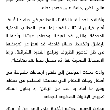
مالي، لكي يحافظ على مصدر دخله.
وأضاف: "نجد أنفسنا كمُلاك المطاعم في صنعاء للأسف
أمام خيارين لا ثالث لهما؛ إما رفض المطالب الحوثية
المجحفة والتي قد تعرضنا ومصادر عيشنا وأطفالنا
للإغلاق وتكبيدنا خسائر فادحة، قد نعجز عن تعويضها
في ظل تدهور الظروف وتراجع القدرة الشرائية، وإما
الاستجابة القسرية لها، ثم نتحمل فيما بعد تبعاتها".
وأدت حملات الحوثيين إلى ظهور ارتفاعات ملحوظة في
أسعار وجبات الطعام التي تقدمها المطاعم في صنعاء،
وفق ما أفاد به عدد من الزبائن؛ إذ يحاول الملاك
تعويض الإتاوات المدفوعة للجماعة.
وجاءت الحملة الحوثية الأخيرة على الرغم من أن ملاك