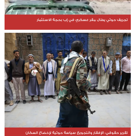
تجريف حوثي يطال مقر عسكري في إب بحجة الاستثمار
تقرير حقوقي: الإفقار والتجويع سياسة حوثية لإخضاع السكان