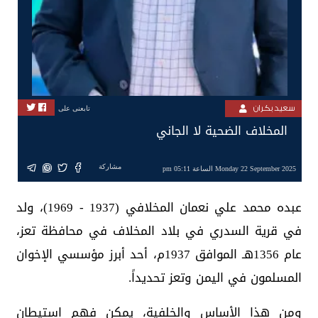
سعيد بكران
تابعنى على
المخلاف الضحية لا الجاني
مشاركة
Monday 22 September 2025 الساعة 05:11 pm
عبده محمد علي نعمان المخلافي (1937 - 1969)، ولد
في قرية السدري في بلاد المخلاف في محافظة تعز،
عام 1356هـ الموافق 1937م، أحد أبرز مؤسسي الإخوان
المسلمون في اليمن وتعز تحديداً.
ومن هذا الأساس والخلفية، يمكن فهم استيطان