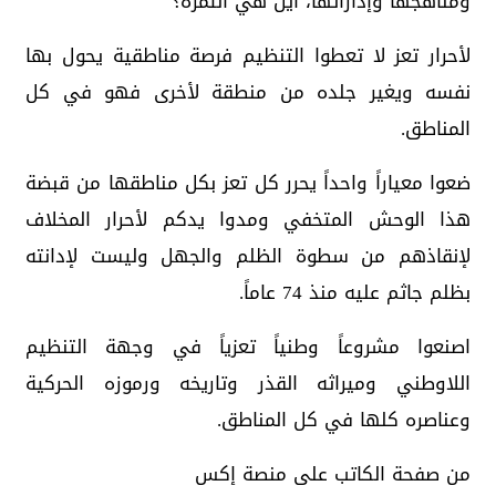
ومناهجها وإداراتها، أين هي الثمرة؟
لأحرار تعز لا تعطوا التنظيم فرصة مناطقية يحول بها
نفسه ويغير جلده من منطقة لأخرى فهو في كل
المناطق.
ضعوا معياراً واحداً يحرر كل تعز بكل مناطقها من قبضة
هذا الوحش المتخفي ومدوا يدكم لأحرار المخلاف
لإنقاذهم من سطوة الظلم والجهل وليست لإدانته
بظلم جاثم عليه منذ 74 عاماً.
اصنعوا مشروعاً وطنياً تعزياً في وجهة التنظيم
اللاوطني وميراثه القذر وتاريخه ورموزه الحركية
وعناصره كلها في كل المناطق.
من صفحة الكاتب على منصة إكس