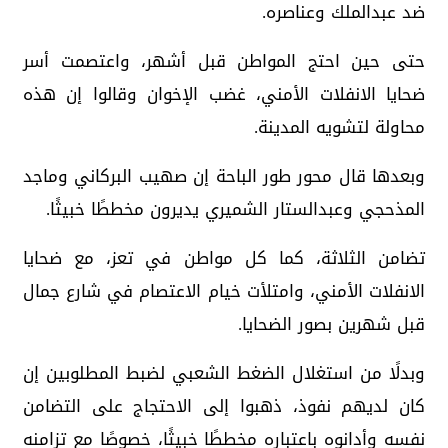
ضد عبدالملك وعناصره.
حتى حين احتج المواطن قبل أشهر، واعتصمت أسر
ضحايا الانفلات الأمني، غضب الإخوان وقالوا إن هذه
محاولة لتشويه المدينة.
وبعدها قال محور طور الباحة إن صهيب البركاني وماجد
المذحجي وعبدالستار الشميري يديرون مخططًا خبيثًا.
تضامن الثلاثة، كما كل مواطن في تعز، مع ضحايا
الانفلات الأمني، وامتلأت خيام الاعتصام في شارع جمال
قبل شهرين بصور الضحايا.
وبدلًا من استغلال الضغط الشعبي لضبط المطلوبين إن
كان لديهم نفوذ، ذهبوا إلى الاحتجاج على التضامن
نفسه وأدانوه باعتباره مخططًا خبيثًا، خصوصًا مع تزامنه