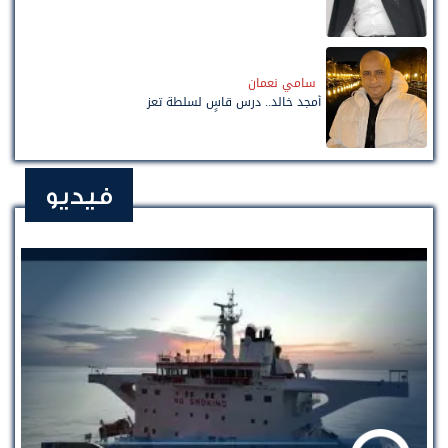
سامي نعمان
أمجد خالد.. درس قاسٍ لسلطة تعز
فيديو