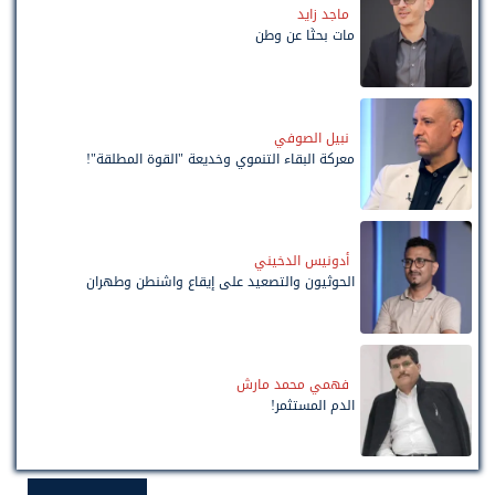
ماجد زايد
مات بحثًا عن وطن
نبيل الصوفي
معركة البقاء التنموي وخديعة "القوة المطلقة"!
أدونيس الدخيني
الحوثيون والتصعيد على إيقاع واشنطن وطهران
فهمي محمد مارش
الدم المستثمر!