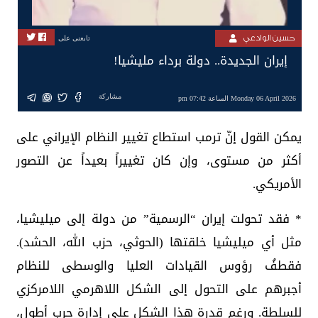
حسين الوادعي
تابعنى على
إيران الجديدة.. دولة برداء مليشيا!
مشاركة
Monday 06 April 2026 الساعة 07:42 pm
يمكن القول إنّ ترمب استطاع تغيير النظام الإيراني على
أكثر من مستوى، وإن كان تغييراً بعيداً عن التصور
الأمريكي.
* فقد تحولت إيران “الرسمية” من دولة إلى ميليشيا،
مثل أي ميليشيا خلقتها (الحوثي، حزب الله، الحشد).
فقطفُ رؤوس القيادات العليا والوسطى للنظام
أجبرهم على التحول إلى الشكل اللاهرمي اللامركزي
للسلطة. ورغم قدرة هذا الشكل على إدارة حرب أطول،