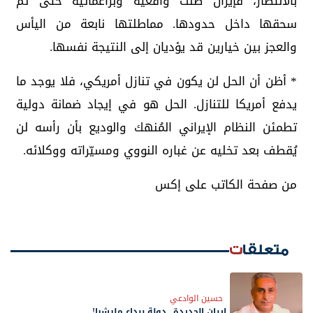
بالانتصار، فإيران ظلت واقعية وبراغماتية حتى تم
سحقها داخل حدودها. مماطلتها نابعة من اليأس
والعجز بين خيارين قد يؤديان إلى النتيجة نفسها.
* أظن أن الحل لن يكون في تنازل أمريكي، فلا يوجد ما
يدفع أمريكا للتنازل. الحل هو في إيجاد ضمانة دولية
تطمئن النظام الإيراني المُنهك والوديع بأن رأسه لن
يُقطف بعد تخليه عن غباره النووي ومسيّراته ووكلائه.
من صفحة الكاتب على إكس
متعلقات
حسين الوادعي
إيران الجديدة.. دولة برداء مليشيا!