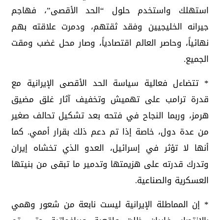
استهلك واستخدم حلول “الحد الأقصى”، فهاجم
جيرانه الخليجيين وفقد ثقتهم، ودمرت علاقته بهم
نهائياً، وحاصر العالم اقتصادياً، وصار محل غضب ومقت
الجميع.
* تتضاءل فعالية سياسة الحد الأقصى الإيرانية مع
قدرة ترامب على تهميش وتخفيف آثار غلق مضيق
هرمز، وربما النجاح في فتحه بعد تشكيل تحالف صغير
من عدة دول، خاصة إذا تم دعم ذلك بقرار أممي. كما
أنها لا تؤثر في إسرائيل، العدو الذي تخشاه إيران
وتدرك قدرته على هزيمتها وتدمير ما تبقى من بنيتها
العسكرية والصناعية.
* إن المماطلة الإيرانية ليست نابعة من شعور وهمي