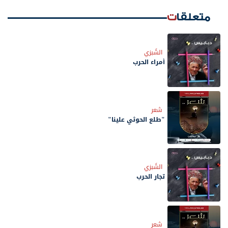
متعلقات
الشَبزي
أمراء الحرب
شعر
"طلع الحوثي علينا"
الشَبزي
تجار الحرب
شعر