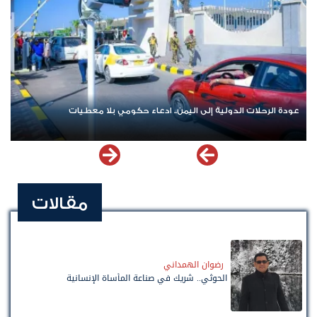
ومي بلا معطيات
اشترك الآن في قناة الواتساب لـ نيوزيمن
مقالات
رضوان الهمداني
الحوثي.. شريك في صناعة المأساة الإنسانية