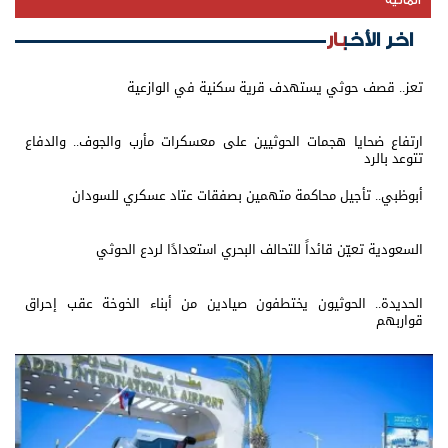
المالية
اخر الأخبار
تعز.. قصف حوثي يستهدف قرية سكنية في الوازعية
ارتفاع ضحايا هجمات الحوثيين على معسكرات مأرب والجوف.. والدفاع
تتوعد بالرد
أبوظبي.. تأجيل محاكمة متهمين بصفقات عتاد عسكري للسودان
السعودية تعيّن قائداً للتحالف البحري استعدادًا لردع الحوثي
الحديدة.. الحوثيون يختطفون صيادين من أبناء الخوخة عقب إحراق
قواربهم