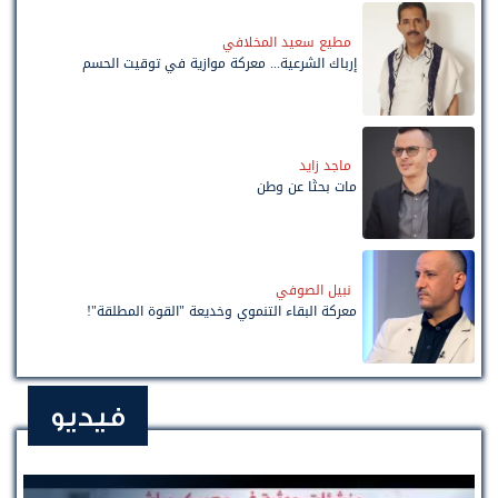
مطيع سعيد المخلافي
إرباك الشرعية... معركة موازية في توقيت الحسم
ماجد زايد
مات بحثًا عن وطن
نبيل الصوفي
معركة البقاء التنموي وخديعة "القوة المطلقة"!
فيديو