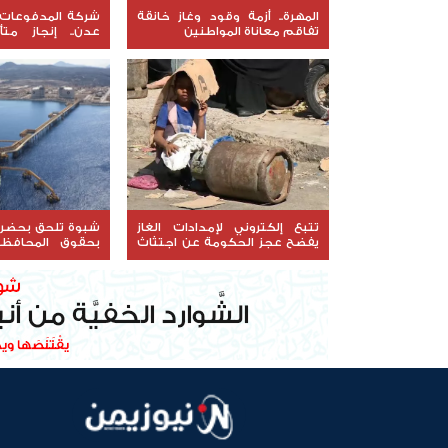
المهرة.. أزمة وقود وغاز خانقة
شركة المدفوعات 
تفاقم معاناة المواطنين
عدن.. إنجاز متأ
البنية المالية
تتبع إلكتروني لإمدادات الغاز
شبوة تلحق بحضر
يفضح عجز الحكومة عن اجتثاث
بحقوق المحافظ
التهريب
النفط