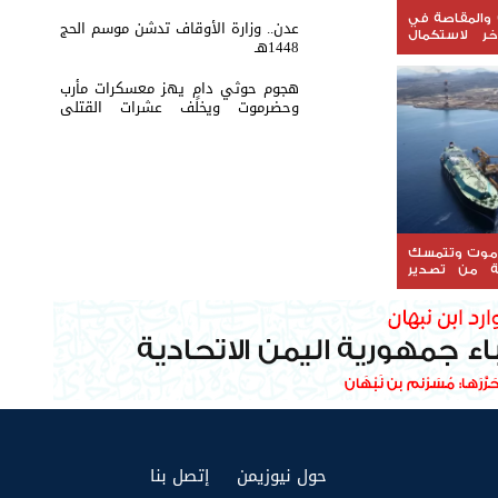
والمقاصة في
عدن.. وزارة الأوقاف تدشن موسم الحج
خر لاستكمال
1448هـ
هجوم حوثي دامٍ يهز معسكرات مأرب
وحضرموت ويخلف عشرات القتلى
والجرحى
موت وتتمسك
ة من تصدير
(current)
(current)
حول نيوزيمن
إتصل بنا