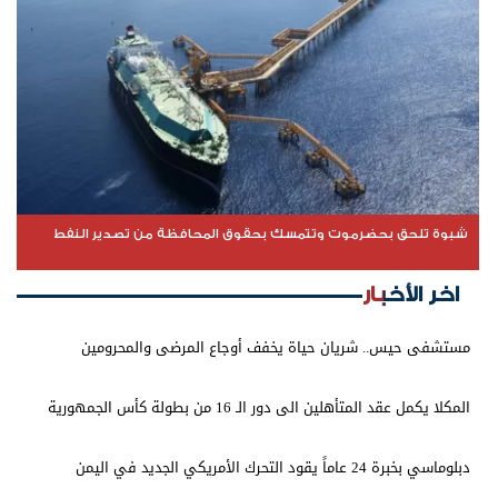
شبوة تلحق بحضرموت وتتمسك بحقوق المحافظة من تصدير النفط
اخر الأخبار
مستشفى حيس.. شريان حياة يخفف أوجاع المرضى والمحرومين
المكلا يكمل عقد المتأهلين الى دور الـ 16 من بطولة كأس الجمهورية
دبلوماسي بخبرة 24 عاماً يقود التحرك الأمريكي الجديد في اليمن