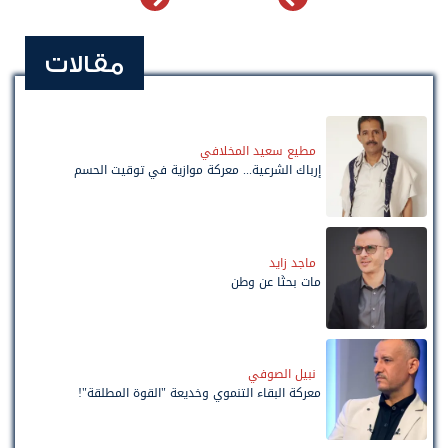
مقالات
مطيع سعيد المخلافي
إرباك الشرعية... معركة موازية في توقيت الحسم
ماجد زايد
مات بحثًا عن وطن
نبيل الصوفي
معركة البقاء التنموي وخديعة "القوة المطلقة"!