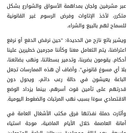
عبر مشرفين ولجان بمداهمة الأسواق والشوارع بشكل
متكرر، لأخذ الإتاوات وفرض الرسوم غير القانونية
للسماح لهم بالبيع والشراء.
ويشير بائع نازح من الحديدة: "حين نرفض الدفع أو نرفع
اعتراضنا، يتم التعامل معنا وكأننا مجرمين خطيرين علينا
أحكام. يقومون بضربنا، وتدمير بسطاتنا، ونهب بضائعنا،
بلا أي مسوغ قانوني". وأضاف أن هذه الممارسات تجعل
الباعة يعيشون في حالة رعب دائم، ويحول دون
قدرتهم على تأمين قوت أسرهم، بينما يزداد الوضع
الاقتصادي سوءًا بسبب نهب المرتبات والضغوط اليومية.
وأثارت حملة نفذتها فرق مكتب الأشغال العامة في
أمانة العاصمة خلال الأيام الماضية، موجة استياء