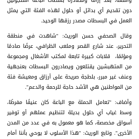
واسعة، بعد إزالة ومصادرة بسطات الباعة المتجولين
دون تقديم أي بدائل أو حلول لهذه الفئة التي يمثل
العمل في البسطات مصدر رزقها الوحيد.
وقال الصحفي حسن الوريث: "شاهدت في منطقة
التحرير، عند شارع القصر وملعب الظرافي، عرضًا صادمًا
ومؤلمًا، قلابات كبيرة تابعة لمكتب الأشغال ومجموعة
من المتهبشين يقتلعون ويصادرون البسطات بعنجهية
وعنف غير مبرر، بلطجة صريحة على أرزاق ومعيشة فئة
من المواطنين هي الأشد حاجة للرحمة والدعم".
وأضاف: "تعامل الحملة مع الباعة كان عنيفًا مفرطًا،
وسط غياب أي حلول بديلة لتنظيم عملهم أو توفير
أسواق مخصصة، كما هو معمول به في عدد من المدن
الأخرى". وتابع الوريث: "هذا الأسلوب لا يوحي بأننا أمام