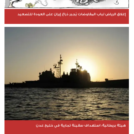
إغلاق الرياض لباب المفاوضات يُجبر ذراع إيران على العودة للتصعيد
هيئة بريطانية: استهداف سفينة تجارية في خليج عدن