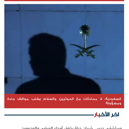
السعودية: لا محادثات مع الحوثيين والسلام يطلب مواقف جادة
ومسؤولة
اخر الأخبار
مستشفى حيس.. شريان حياة يخفف أوجاع المرضى والمحرومين