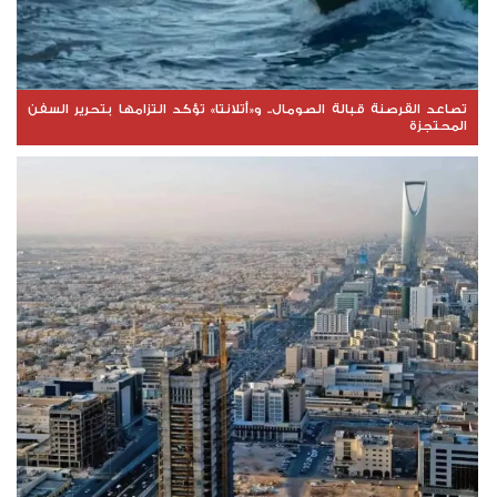
تصاعد القرصنة قبالة الصومال.. و«أتلانتا» تؤكد التزامها بتحرير السفن
المحتجزة