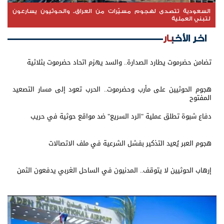
السعودية تتصدى لهجوم مسيّرات من العراق.. والحوثيون يسارعون
لتبني العملية
اخر الأخبار
تضامن حضرموت يطارد الصدارة.. والسد يهزم اتحاد حضرموت بثلاثية
هجوم الحوثيين على مأرب وحضرموت.. الحرب تعود إلى مسار التصعيد
المفتوح
دفاع شبوة تطلق عملية "الرد السريع" ضد مواقع حوثية في حريب
هجوم العبر يُعيد التذكير بفشل الشرعية في ملف الاتصالات
إرهاب الحوثيين لا يتوقف.. المدنيون في الساحل الغربي يدفعون الثمن