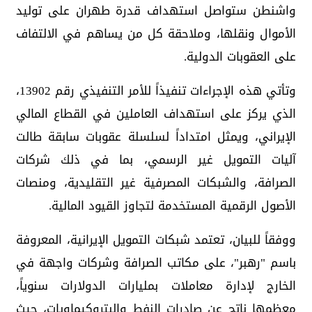
واشنطن ستواصل استهداف قدرة طهران على توليد
الأموال ونقلها، وملاحقة كل من يساهم في الالتفاف
على العقوبات الدولية.
وتأتي هذه الإجراءات تنفيذاً للأمر التنفيذي رقم 13902،
الذي يركز على استهداف العاملين في القطاع المالي
الإيراني، ويمثل امتداداً لسلسلة عقوبات سابقة طالت
آليات التمويل غير الرسمي، بما في ذلك شركات
الصرافة، والشبكات المصرفية غير التقليدية، ومنصات
الأصول الرقمية المستخدمة لتجاوز القيود المالية.
ووفقاً للبيان، تعتمد شبكات التمويل الإيرانية، المعروفة
باسم "رهبر"، على مكاتب الصرافة وشركات واجهة في
الخارج لإدارة معاملات بمليارات الدولارات سنوياً،
معظمها ناتج عن صادرات النفط والبتروكيماويات، حيث