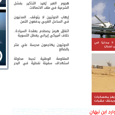
هجوم العبر يُعيد التذكير بفشل
الشرعية في ملف الاتصالات
إرهاب الحوثيين لا يتوقف.. المدنيون
في الساحل الغربي يدفعون الثمن
اتفاق هرمز يصطدم بعقدة السيادة..
خلاف أميركي إيراني يعطل التسوية
السعودية.. إصابة 11 مدنيًا في
الحوثيون يهاجمون مدرسة علي عنتر
 نجران
بالضالع
المقاومة الوطنية تحبط محاولة
استهداف سفينة نفطية في البحر
الأحمر
يهز معسكرات
يخلف عشرات