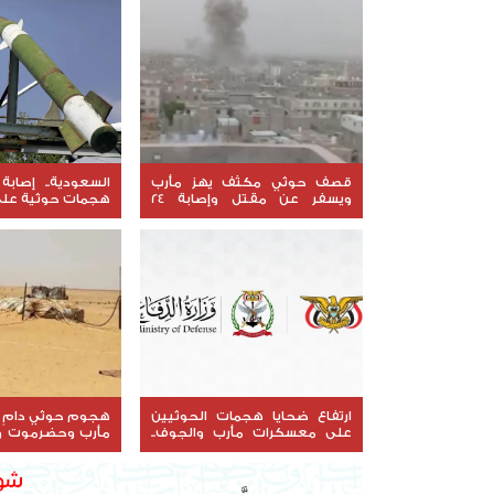
قصف حوثي مكثف يهز مأرب
ويسفر عن مقتل وإصابة 24
هجمات حوثية على
شخص
ارتفاع ضحايا هجمات الحوثيين
هجوم حوثي دامٍ 
على معسكرات مأرب والجوف..
مأرب وحضرموت و
والدفاع تتوعد بالرد
القتلى والجرحى