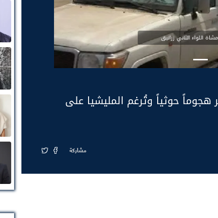
هجوماً حوثياً وتُرغم المليشيا على
مشاركة