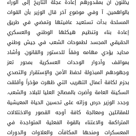
يظنون أن بمقدورهم إعادة عجلة التاريخ إلى الوراء
بالواهمين. آ وفي موضوع آخر قال الوزير بأن القوات
المسلحة بدأت تستعيد عافيتها وتمضي في طريق
إعادة بناء وتنظيم هيكلها الوطني والعسكري
الحقيقي المجسد لطموحات الشعب في جيش وطني
محايد يؤدي مهامه وفقاً للدستور والقانون. وأشاد
بمواقف وأدوار الوحدات العسكرية بمحور تعز
وجهودهم المبذولة لحفظ الأمن والإستقرار والتصدي
بحزم لكافة أعمال التهريب التي ظهرت مؤخراً وأقلقت
السكينة العامة وأضرت بالمصالح العليا للبلاد والشعب.
وجدد الوزير حرص وزاته على تحسين الحياة المعيشية
للمقاتلين ومعالجة كافة أوجه القصور والاختلالات
المتراكمة والاعتناء بالقوة الفعلية المتواجدة في
المعسكرات ومنحها المكافآت والعلاوات والدورات