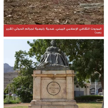
الموروث الثقافي الإسلامي اليمني.. ضحية رئيسية لجرائم الحوثي (تقرير
رصد)