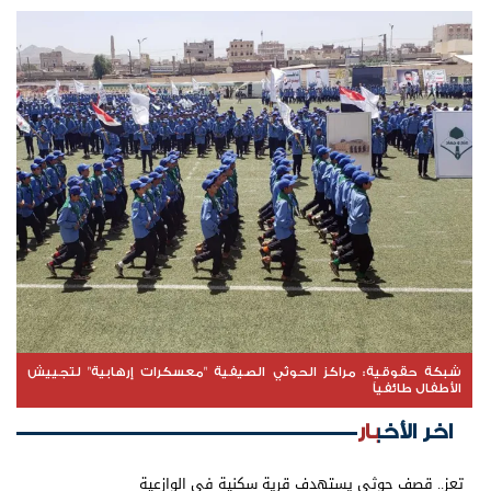
شبكة حقوقية: مراكز الحوثي الصيفية "معسكرات إرهابية" لتجييش
الأطفال طائفياً
اخر الأخبار
تعز.. قصف حوثي يستهدف قرية سكنية في الوازعية