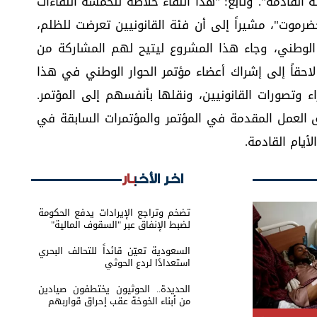
قادمة". وتابع: "هذا اللقاء خلاصة للخمسة اللقاءات
موت"، مشيراً إلى أن فئة القانونيين تعرضت للظلم،
الوطني، وجاء هذا المشروع ليتيح لهم المشاركة من
لاحقاً إلى إشراك أعضاء مؤتمر الحوار الوطني في هذا
ء وتصورات القانونيين، ونقلها بأنفسهم إلى المؤتمر.
العمل المقدمة في المؤتمر والمؤتمرات السابقة في
أيام القادمة.
اخر الأخبار
تضخم وتراجع الإيرادات يدفع الحكومة
لضبط الإنفاق عبر "السقوف المالية"
السعودية تعيّن قائداً للتحالف البحري
استعدادًا لردع الحوثي
الحديدة.. الحوثيون يختطفون صيادين
من أبناء الخوخة عقب إحراق قواربهم