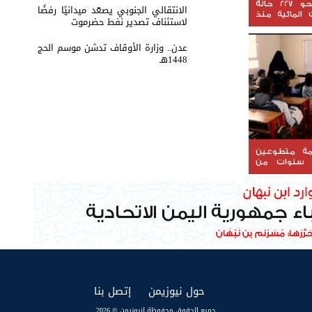
المخا.. تسجيل نحو 227 حالة
الانتقالي الجنوبي يصعّد ميدانيًا رفضًا
 المائية منذ
لاستئناف تصدير نفط حضرموت
عدن.. وزارة الأوقاف تدشن موسم الحج
1448هـ
علمة متطوعين
 سنوات من
يل مستقبل
(current)
(current)
حول نيوزيمن
إتصل بنا
جميع الحقوق محفوظة لنيوزيمن © 2026