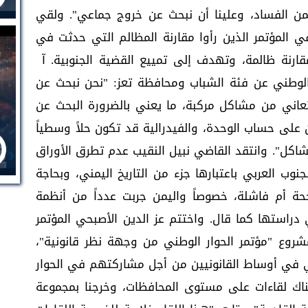
من الفساد، وعلينا أن نبحث عن خروج جماعي". ولقي
 المؤتمر الذين رأوا مقارنة المظالم التي حدثت في
قارنة ظالمة، وتهدف إلى تمييع القضية الجنوبية. آ
الوطني عن فئة الشباب ومحافظة تعز: "نحن نبحث عن
 تعاني من مشاكل مركبة، ما يعني بالضرورة البحث عن
 على حساب الوحدة، والفيدرالية قد تكون حلاً وسطياً
شاكل". وانتقد القاضي نبيل النقيب عدم تطرق الأوراق
نوب العربي باعتبارها جزء من التاريخ اليمني، وبحاجة
جحة أم فاشلة، خصوصاً واليمن جربت عدداً من أنظمة
 دراستها كما قال. واختتم عز الدين الأصبحي المؤتمر
روع "مؤتمر الحوار الوطني من وجهة نظر قانونية"،
 في أوساط القانونيين من أجل مشاركتهم في الحوار
اك لقاءات على مستوى المحافظات، وخرجنا بمجموعة