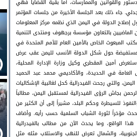
ستور والقوانين والممارسات، أما بقية القضايا فهي
دلي. جاء ذلك بعد الجلسة الأخيرة من جلسات المؤتمر
ول إصلاح الدولة في اليمن الذي نظمه مركز المعلومات
لإنسان HRITCخلال اليومين الماضيين بالتعاون مؤسسة برجهوف ومنتدى التنمية
مكتب المبعوث الخاص بالأمين العام للأمم المتحدة في
ستفيضة حول شكل الدولة الأنسب لليمن عقب عرض
تعرض أمين المقطري وكيل وزارة الإدارة المحلية،
 العامة في الحديدة، والأكاديمي محمد عبد الحميد
يمن، والتي رجحت الفيدرالية كحل لغالبية الإشكاليات
لرحمن بجاش الرؤى الفيدرالية لمستقبل اليمن، مطالباً
نفوذ للسيطرة وحكم البلد، مشيراً إلى أن الكثير من
 حدث مؤخراً لثورة الشباب السلمية حسب رأيه. وأضاف
هذا الواقع، وما يحدث الآن من مطالب بالفيدرالية
لجنوبية، والشمال تعرض للنهب والاستلاب مثله مثل