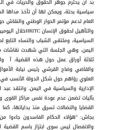
بد أن يحترم جوهر الحقوق والحريات في الد
سياسية بحتة، ويمكن لها أن تأخذ مداها الج
العام لدعم مؤتمر الحوار الوطني والنقاش ح
والتأهيل لحقوق ا
السياسية، وملتقى الشباب والنساء التابع ل
اليمن، وهي الجلسة التي شهدت نقاشات م
ثلاثة أوراق عمل حول هذه القضية. آ واس
والقاضي وضاح القرشي رئيس نيابة الأموال
العلوي رؤاهم حول شكل الدولة الأنسب في ال
الإدارية والسياسية في اليمن. وانتقد عبد ا
بآليات تضمن عدم عودة نفس مراكز القوى وال
القضايا والنضالات تسرق منذ بداياتها، كما
بجاش: "هؤلاء الحكام الفاسدون جاءوا من 
والانفصال ليس سوى ابتزاز باسم القضية ا