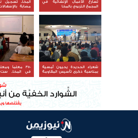
تسارع الأعمال الإنشائية في
المجمع التربوي بالمخا
مصابة بالإسهالات
بداية أبريل
شعراء الحديدة يحيون أمسية
350 معلماً وم
بمناسبة ذكرى تأسيس المقاومة
في المخا.. ست
الوطنية
التضحية في سب
الأطفال