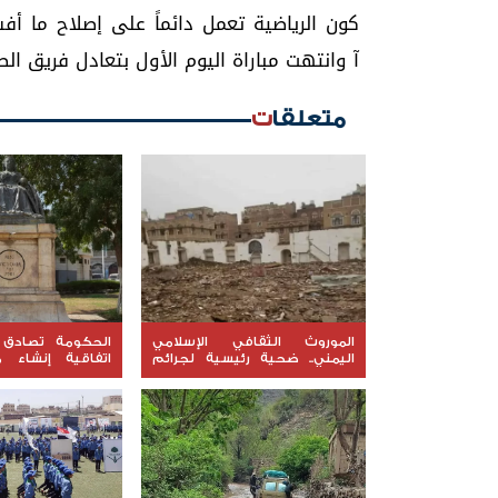
كون الرياضية تعمل دائماً على إصلاح ما أف
آ وانتهت مباراة اليوم الأول بتعادل فريق الصين مع فريق روسيا /3
متعلقات
الموروث الثقافي الإسلامي
الحكومة تصادق 
اليمني.. ضحية رئيسية لجرائم
اتفاقية إنشاء م
الحوثي (تقرير رصد)
الخليجي ومشروعين