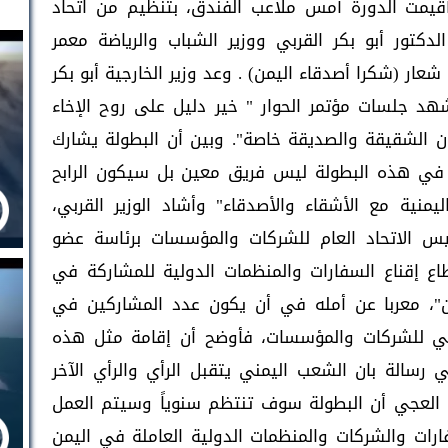
أقيمت الدورة أمس ملاعب الفندق، بتنظيم من اتحاد
لدكتور أبو بكر القربي ووزير الشباب والرياضة معمر
شعار (شكرا أصدقاء اليمن) . وعد وزير الخارجية أبو بكر
هد جلسات مؤتمر الحوار " خير دليل على روح الإخاء
ن الشقيقة والصديقة خاصة". وبين أن البطولة يشارك
بح في هذه البطولة ليس فريق معين بل سيكون الرابح
يمنية مع الأشقاء والأصدقاء" وأشاد الوزير القربي،
يس الاتحاد العام للشركات والمؤسسات برئاسة عضو
اع إقناع السفارات والمنظمات الدولية للمشاركة في
ن"، معربا عن أمله في أن يكون عدد المشاركين في
رياضي للشركات والمؤسسات، فأوضح أن إقامة مثل هذه
ي رسالة بان الشعب اليمني يتقبل الرأي والرأي الآخر
 العجي أن البطولة سوف تنتظم سنوياً وسيتم العمل
ات والشركات والمنظمات الدولية العاملة في اليمن