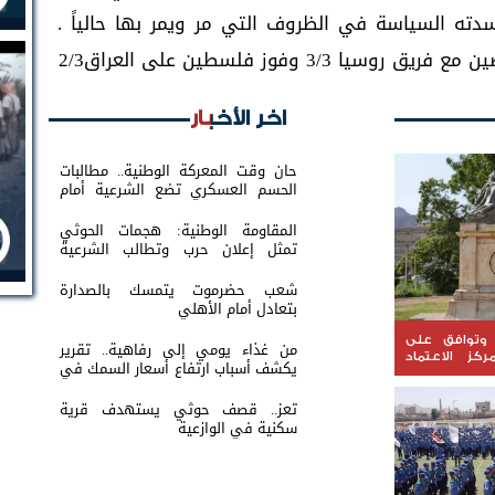
سدته السياسة في الظروف التي مر ويمر بها حالياً .
3 وفوز فلسطين على العراق2/3
اخر الأخبار
حان وقت المعركة الوطنية.. مطالبات
الحسم العسكري تضع الشرعية أمام
اختبار القرار
المقاومة الوطنية: هجمات الحوثي
تمثل إعلان حرب وتطالب الشرعية
بتحريك الجبهات
شعب حضرموت يتمسك بالصدارة
بتعادل أمام الأهلي
وتوافق على
من غذاء يومي إلى رفاهية.. تقرير
ركز الاعتماد
يكشف أسباب ارتفاع أسعار السمك في
 للمياه
عدن
تعز.. قصف حوثي يستهدف قرية
سكنية في الوازعية