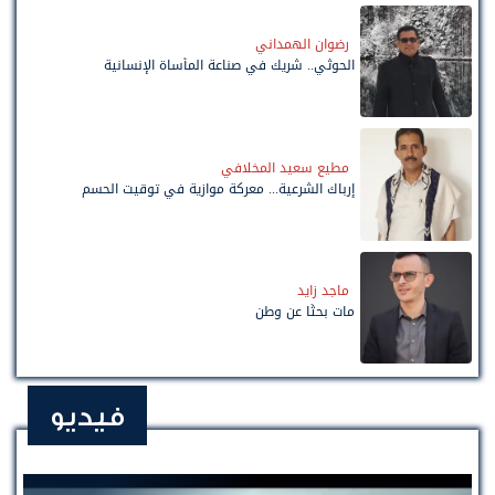
رضوان الهمداني
الحوثي.. شريك في صناعة المأساة الإنسانية
مطيع سعيد المخلافي
إرباك الشرعية... معركة موازية في توقيت الحسم
ماجد زايد
مات بحثًا عن وطن
فيديو