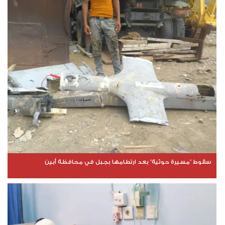
سقوط "مسيرة حوثية" بعد ارتطامها بجبل في محافظة أبين