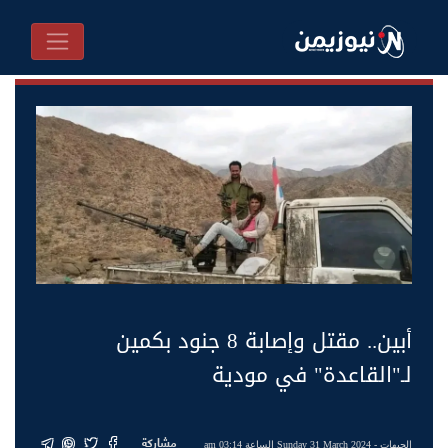
أبين.. مقتل وإصابة 8 جنود بكمين
لـ"القاعدة" في مودية
مشاركة
الجبهات
- Sunday 31 March 2024 الساعة 03:14 am