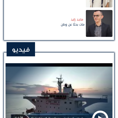
ماجد زايد
مات بحثًا عن وطن
فيديو