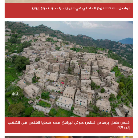
تواصل حالات النزوح الداخلي في اليمن جراء حرب ذراع إيران
قنص طفل برصاص قناص حوثي ليرتفع عدد ضحايا القنص في الشقب
إلى 249