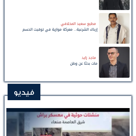
مطيع سعيد المخلافي
إرباك الشرعية... معركة موازية في توقيت الحسم
ماجد زايد
مات بحثًا عن وطن
فيديو