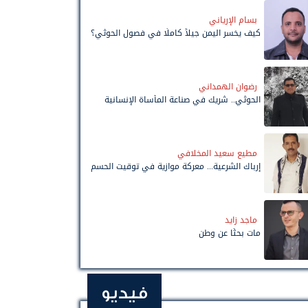
بسام الإرياني
كيف يخسر اليمن جيلاً كاملًا في فصول الحوثي؟
رضوان الهمداني
الحوثي.. شريك في صناعة المأساة الإنسانية
مطيع سعيد المخلافي
إرباك الشرعية... معركة موازية في توقيت الحسم
ماجد زايد
مات بحثًا عن وطن
فيديو