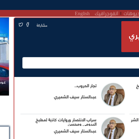
يوهات
انفوجرافيك
English
مشاركة
ري
عودة
خ
تجار الحروب..
عبدالستار سيف الشميري
الشر
سراب الانتصار وروايات كاذبة لمطبخ
اليدومي ومحسن
عبدالستار سيف الشميري