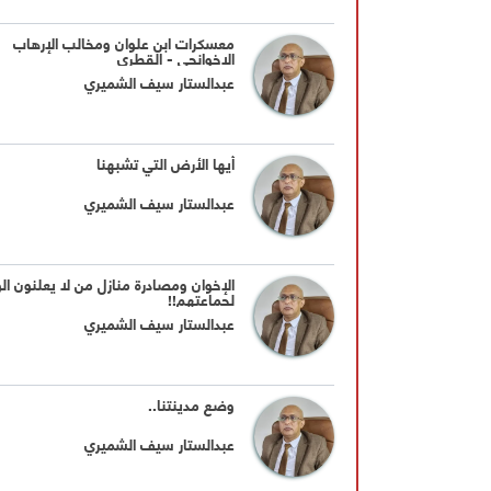
معسكرات ابن علوان ومخالب الإرهاب
الإخوانجي - القطري
عبدالستار سيف الشميري
أيها الأرض التي تشبهنا
عبدالستار سيف الشميري
الإخوان ومصادرة منازل من لا يعلنون الو
لجماعتهم!!
عبدالستار سيف الشميري
وضع مدينتنا..
عبدالستار سيف الشميري