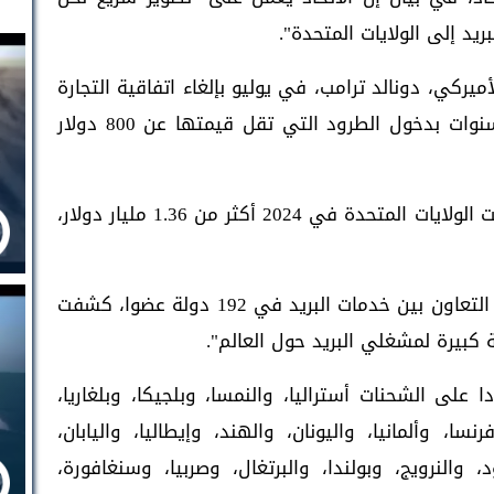
يد إلى الولايات المتحدة".
يركي، دونالد ترامب، في يوليو بإلغاء اتفاقية التجارة
"دي مينيميس"، وهو استثناء كان يسمح لسنوات بدخول الطرود التي تقل قيمتها عن 800 دولار
وبلغت قيمة شحنات دي مينيميس التي وصلت الولايات المتحدة في 2024 أكثر من 1.36 مليار دولار،
وكانت وكالة الأمم المتحدة للبريد، التي تعزز التعاون بين خدمات البريد في 192 دولة عضوا، كشفت
كبيرة لمشغلي البريد حول العالم".
على الشحنات أستراليا، والنمسا، وبلجيكا، وبلغاريا،
ا، وألمانيا، واليونان، والهند، وإيطاليا، واليابان،
، والنرويج، وبولندا، والبرتغال، وصربيا، وسنغافورة،