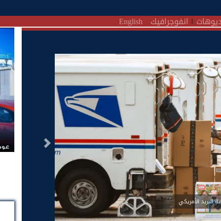
يوهات
انفوجرافيك
English
التالى
عودة
ة البريد الأمريكي