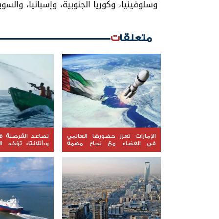
وسلوفينيا، وكوريا الجنوبية، وإسبانيا، والسوي
متعلقات
الإمارات تعزز حضورها العالمي
تصاعد القرصنة قب
في الفضاء مع نجاح مهمة
و«أتلانتا» تؤكد ال
"ليوناف-1"
السفن المحتجزة