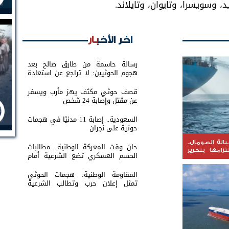
د، وسويسرا، وتايوان، وتايلاند.
اخر الأخبار
رسالة حاسمة من طارق صالح بعد
هجوم الحوثيين: لا تراجع عن استعادة
الدولة
قصف حوثي مكثف يهز مأرب ويسفر
عن مقتل وإصابة 24 شخص
السعودية.. إصابة 11 مدنيًا في هجمات
حوثية على نجران
الة الصومال..
حان وقت المعركة الوطنية.. مطالبات
تزامها بتحرير
الحسم العسكري تضع الشرعية أمام
اختبار القرار
المقاومة الوطنية: هجمات الحوثي
تمثل إعلان حرب وتطالب الشرعية
بتحريك الجبهات