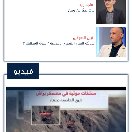
ماجد زايد
مات بحثًا عن وطن
نبيل الصوفي
معركة البقاء التنموي وخديعة "القوة المطلقة"!
فيديو