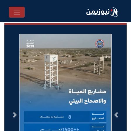
السابق
التالى