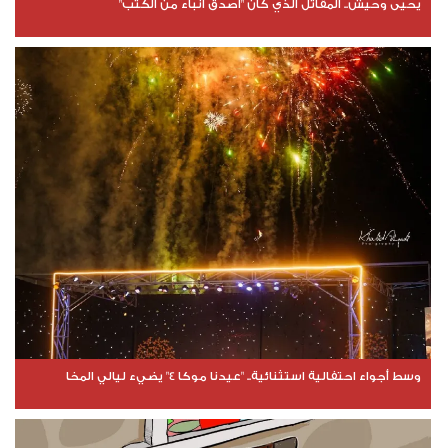
يحيى وحيش.. المقاتل الذي كان "أصدق أنباء من الكتب"
وسط أجواء احتفالية استثنائية.. "عيدنا موكا 4" يضيء ليالي المخا