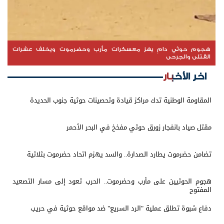
هجوم حوثي دامٍ يهز معسكرات مأرب وحضرموت ويخلف عشرات
القتلى والجرحى
اخر الأخبار
المقاومة الوطنية تدك مراكز قيادة وتحصينات حوثية جنوب الحديدة
مقتل صياد بانفجار زورق حوثي مفخخ في البحر الأحمر
تضامن حضرموت يطارد الصدارة.. والسد يهزم اتحاد حضرموت بثلاثية
هجوم الحوثيين على مأرب وحضرموت.. الحرب تعود إلى مسار التصعيد
المفتوح
دفاع شبوة تطلق عملية "الرد السريع" ضد مواقع حوثية في حريب