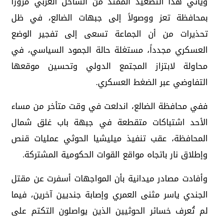
ويأتي هذا التصعيد الممتد من الساحل الغربي مروراً
بمحافظة تعز ووصولاً إلى جبهات الضالع، في ظل
تحذيرات من أن الجماعة تسعى إلى تفجير الوضع
العسكري مجدداً، مستغلة حالة الجمود السياسي، في
محاولة لابتزاز المجتمع الدولي وتحسين موقعها
التفاوضي عبر الضغط العسكري.
ففي محافظة الضالع، اندلعت في وقت متأخر من مساء
الأحد اشتباكات متقطعة في جبهة باب غلق شمال
المحافظة، عقب تنفيذ ميليشيا الحوثي عمليات قنص
وإطلاق نار باتجاه مواقع القوات الحكومية المشتركة.
وأفادت مصادر ميدانية بأن المواجهات أسفرت عن مقتل
الجندي ياسر مثنى العمري وإصابة جنديين آخرين، فيما
لم تُعرف خسائر الحوثيين الذين يواصلون التكتم على