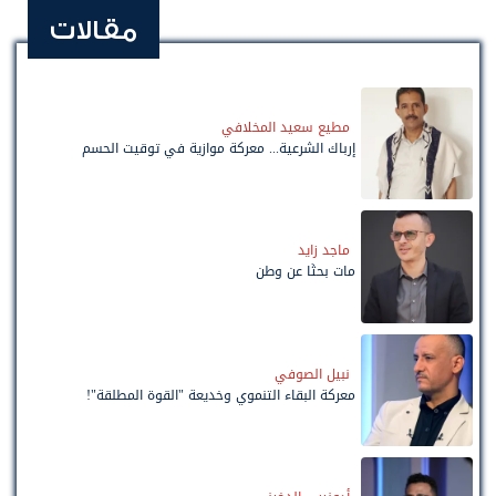
مقالات
مطيع سعيد المخلافي
إرباك الشرعية... معركة موازية في توقيت الحسم
ماجد زايد
مات بحثًا عن وطن
نبيل الصوفي
معركة البقاء التنموي وخديعة "القوة المطلقة"!