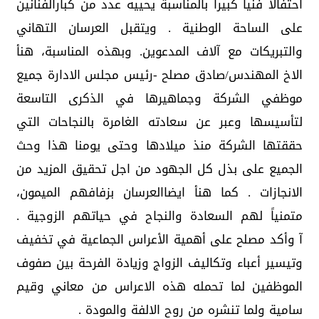
احتفالا فنيا كبيرا بالمناسبة يحييه عدد من كبارالفنانين
على الساحة الوطنية . ويتقبل العرسان التهاني
والتبريكات مع آلاف المدعوين. وبهذه المناسبة، هنأ
الاخ المهندس/صادق مصلح -رئيس مجلس الادارة جميع
موظفي الشركة وجماهيرها في الذكرى التاسعة
لتأسيسها وعبر عن سعادته الغامرة بالنجاحات التي
حققتها الشركة منذ ميلادها وحتى يومنا هذا وحث
الجميع على بذل كل الجهود من اجل تحقيق المزيد من
الانجازات . كما هنأ ايضاالعرسان بزفافهم الميمون،
متمنياً لهم السعادة والنجاح في حياتهم الزوجية .
آ وأكد مصلح على أهمية الأعراس الجماعية في تخفيف
وتيسير أعباء وتكاليف الزواج وزيادة الفرحة بين صفوف
الموظفين لما تحمله هذه الاعراس من معاني وقيم
سامية ولما تنشره من روح الالفة والمودة .