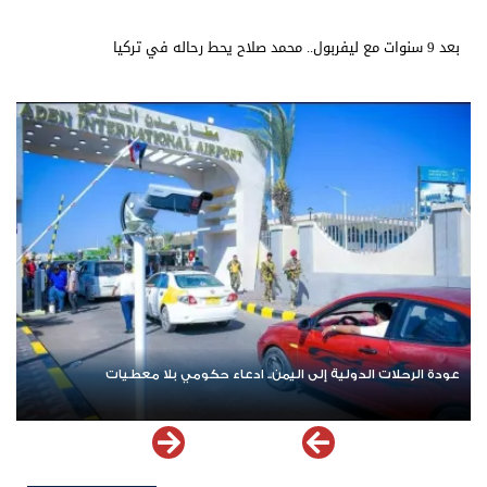
بعد 9 سنوات مع ليفربول.. محمد صلاح يحط رحاله في تركيا
عودة الرحلات الدولية إلى اليمن.. ادعاء حكومي بلا معطيات