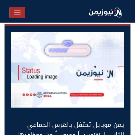
يمن موبايل تحتفل بالعرس الجماعي
الثاني لـ 90عريساً وعروساً من موظفيها