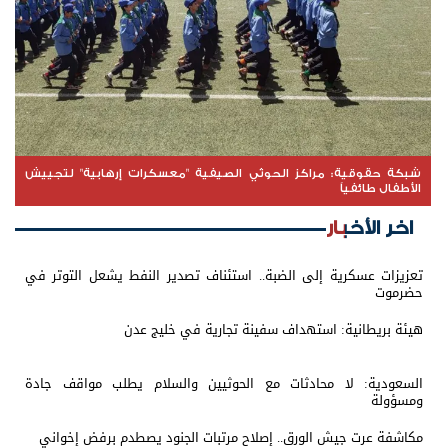
شبكة حقوقية: مراكز الحوثي الصيفية "معسكرات إرهابية" لتجييش
الأطفال طائفياً
اخر الأخبار
تعزيزات عسكرية إلى الضبة.. استئناف تصدير النفط يشعل التوتر في
حضرموت
هيئة بريطانية: استهداف سفينة تجارية في خليج عدن
السعودية: لا محادثات مع الحوثيين والسلام يطلب مواقف جادة
ومسؤولة
مكاشفة عرت جيش الورق.. إصلاح مرتبات الجنود يصطدم برفض إخواني