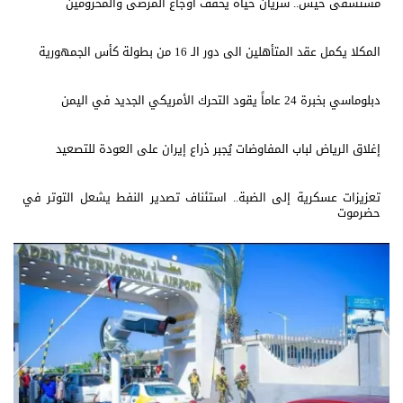
مستشفى حيس.. شريان حياة يخفف أوجاع المرضى والمحرومين
المكلا يكمل عقد المتأهلين الى دور الـ 16 من بطولة كأس الجمهورية
دبلوماسي بخبرة 24 عاماً يقود التحرك الأمريكي الجديد في اليمن
إغلاق الرياض لباب المفاوضات يُجبر ذراع إيران على العودة للتصعيد
تعزيزات عسكرية إلى الضبة.. استئناف تصدير النفط يشعل التوتر في
حضرموت