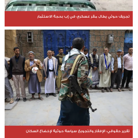
تجريف حوثي يطال مقر عسكري في إب بحجة الاستثمار
تقرير حقوقي: الإفقار والتجويع سياسة حوثية لإخضاع السكان